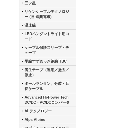
三ツ星
リケンケーブルテクノロジ
ー (旧 進興電線)
温床線
LEDペンダントライト用コ
ード
ケーブル保護スリーブ・チ
ューブ
平編すずめっき銅線 TBC
養生テープ（運用／撤去／
停止）
ポールランタン、分岐・延
長ケーブル
Advanced Hi-Power Tech
DC/DC・AC/DCコンバータ
AI テクノロジー
Alps Alpine