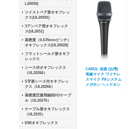
L20050)
ツイストペア形オキフレッ
クス(UL20591)
3アンペア用オキフレック
ス(UL2651)
高密度（0.635mmピッチ）
オキフレックス(UL20028)
フラットシールド形オキフ
レックス
シース付オキフレックス
CAROL 佳楽 (台湾)
（UL20266）
有線マイク ワイヤレ
スマイク PAシステム
S字形シース付オキフレッ
メガホン ヘッドホン
クス（UL20266）
高密度圧接用細径I/Oケーブ
ル（UL20276）
ケーブル形オキフレックス
（UL2935）
EMIオキフレックス