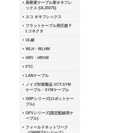
高密度ケーブル形オキフレ
ックス (UL20276)
エコ オキフレックス
フラットケーブル用圧接 F
Lコネクタ
UL線
WLH・WLHM
HRV・HRVM
FTC
LANケーブル
ノイズ対策製品 VCT-SYM
ケーブル・SYMケーブル
ORPシリーズ(ロボットケー
ブル)
OFVシリーズ(固定配線用ケ
ーブル)
フィールドネットワーク
（OMNET®シリーズ）