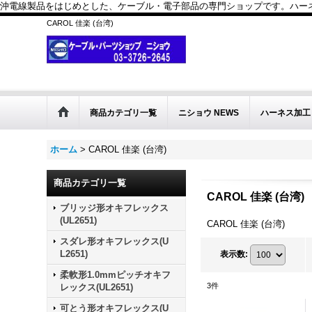
沖電線製品をはじめとした、ケーブル・電子部品の専門ショップです。ハーネス
CAROL 佳楽 (台湾)
商品カテゴリ一覧
ニショウ NEWS
ハーネス加工
ホーム
>
CAROL 佳楽 (台湾)
商品カテゴリ一覧
CAROL 佳楽 (台湾)
ブリッジ形オキフレックス
(UL2651)
CAROL 佳楽 (台湾)
スダレ形オキフレックス(U
L2651)
表示数
:
柔軟形1.0mmピッチオキフ
3
件
レックス(UL2651)
可とう形オキフレックス(U