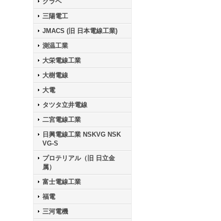
クラベ
三陽電工
JMACS (旧 日本電線工業)
測温工業
大栄電線工業
大樹電線
大電
タツタ立井電線
二宮電線工業
日興電線工業 NSKVG NSK
VG-S
プロテリアル（旧 日立金
属）
富士電線工業
福電
三河電機