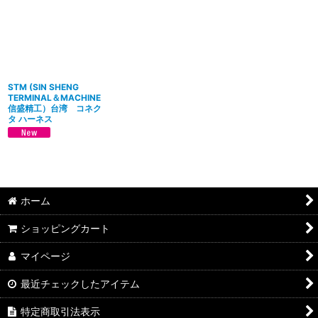
並び順
:
絞り込む
STM (SIN SHENG
TERMINAL＆MACHINE
信盛精工）台湾 コネク
タ ハーネス
ホーム
ショッピングカート
マイページ
最近チェックしたアイテム
特定商取引法表示