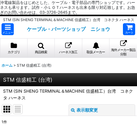
沖電線製品をはじめとした、ケーブル・電子部品の専門ショップです。ハー
ネスも承ります。試作・小ＬＯＴハーネスも出来る限り対応致します。お急
ぎのお問い合わせは、03-3726-2645まで。
STM (SIN SHENG TERMINAL＆MACHINE 信盛精工）台湾 コネクタ ハーネス
ケーブル・パーツショップ ニショウ
メニュー
カート
海外メーカー製品
カテゴリ
商品検索
ハーネス加工
取扱メーカー
分類
ホーム
>
STM 信盛精工 (台湾)
STM 信盛精工 (台湾)
STM (SIN SHENG TERMINAL＆MACHINE 信盛精工）台湾 コネク
タ ハーネス
表示順変更
閉じる
1
件
表示数
: