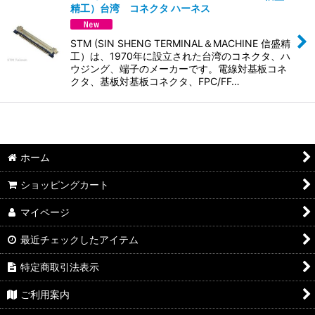
精工）台湾 コネクタ ハーネス
並び順
:
STM (SIN SHENG TERMINAL＆MACHINE 信盛精
絞り込む
工）は、1970年に設立された台湾のコネクタ、ハ
ウジング、端子のメーカーです。電線対基板コネ
クタ、基板対基板コネクタ、FPC/FF…
ホーム
ショッピングカート
マイページ
最近チェックしたアイテム
特定商取引法表示
ご利用案内