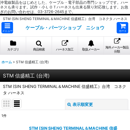
沖電線製品をはじめとした、ケーブル・電子部品の専門ショップです。ハー
ネスも承ります。試作・小ＬＯＴハーネスも出来る限り対応致します。お急
ぎのお問い合わせは、03-3726-2645まで。
STM (SIN SHENG TERMINAL＆MACHINE 信盛精工）台湾 コネクタ ハーネス
ケーブル・パーツショップ ニショウ
メニュー
カート
海外メーカー製品
カテゴリ
商品検索
ハーネス加工
取扱メーカー
分類
ホーム
>
STM 信盛精工 (台湾)
STM 信盛精工 (台湾)
STM (SIN SHENG TERMINAL＆MACHINE 信盛精工）台湾 コネク
タ ハーネス
表示順変更
閉じる
1
件
表示数
:
STM (SIN SHENG TERMINAL＆MACHINE 信盛