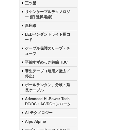
三ツ星
リケンケーブルテクノロジ
ー (旧 進興電線)
温床線
LEDペンダントライト用コ
ード
ケーブル保護スリーブ・チ
ューブ
平編すずめっき銅線 TBC
養生テープ（運用／撤去／
停止）
ポールランタン、分岐・延
長ケーブル
Advanced Hi-Power Tech
DC/DC・AC/DCコンバータ
AI テクノロジー
Alps Alpine