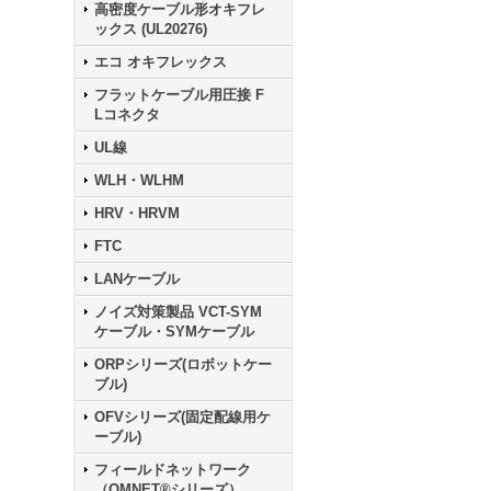
高密度ケーブル形オキフレ
ックス (UL20276)
エコ オキフレックス
フラットケーブル用圧接 F
Lコネクタ
UL線
WLH・WLHM
HRV・HRVM
FTC
LANケーブル
ノイズ対策製品 VCT-SYM
ケーブル・SYMケーブル
ORPシリーズ(ロボットケー
ブル)
OFVシリーズ(固定配線用ケ
ーブル)
フィールドネットワーク
（OMNET®シリーズ）