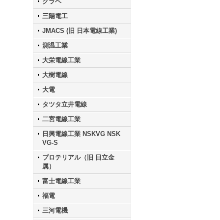
クラベ
三陽電工
JMACS (旧 日本電線工業)
測温工業
大栄電線工業
大樹電線
大電
タツタ立井電線
二宮電線工業
日興電線工業 NSKVG NSK
VG-S
プロテリアル（旧 日立金
属）
富士電線工業
福電
三河電機