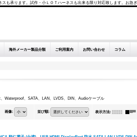
も承ります。試作・小ＬＯＴハーネスも出来る限り対応致します。お急ぎのお問い
海外メーカー製品分類
ご利用案内
お問い合わせ
コラム
rt、Waterproof、SATA、LAN、LVDS、DIN、Audioケーブル
画像
:
並び順
:
表示方法
:
NCA 順仁電子 (台湾) USB HDMI DisplayPort 防水 SATA LAN LVDS DIN