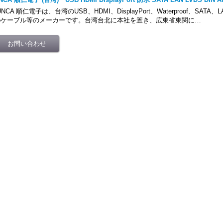
UNCA 順仁電子は、台湾のUSB、HDMI、DisplayPort、Waterproof、SATA、
ioケーブル等のメーカーです。台湾台北に本社を置き、広東省東関に…