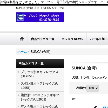
沖電線製品をはじめとした、ケーブル・電子部品の専門ショップです。ハーネス
SUNCA (台湾) USB HDMI SATA ケーブル
商品カテゴリ一覧
ニショウ NEWS
ハーネス加工
ホーム
>
SUNCA (台湾)
商品カテゴリ一覧
SUNCA (台湾)
ブリッジ形オキフレックス
(UL2651)
USB、HDMI、DisplayPo
スダレ形オキフレックス(U
L2651)
表示数
:
柔軟形1.0mmピッチオキフ
1
件
レックス(UL2651)
可とう形オキフレックス(U
SU