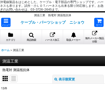
沖電線製品をはじめとした、ケーブル・電子部品の専門ショップです。ハー
ネスも承ります。試作・小ＬＯＴハーネスも出来る限り対応致します。お急
ぎのお問い合わせは、03-3726-2645まで。
測温工業 熱電対 測温抵抗体
ケーブル・パーツショップ ニショウ
メニュー
カート
海外メーカー製品
カテゴリ
商品検索
ハーネス加工
取扱メーカー
分類
ホーム
>
測温工業
測温工業
熱電対 測温抵抗体
表示順変更
閉じる
13
件
表示数
: