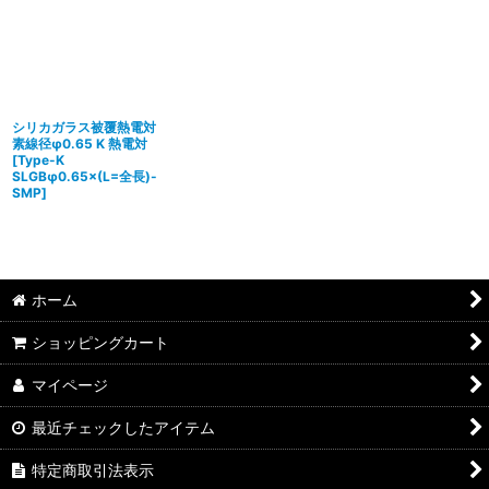
シリカガラス被覆熱電対
素線径φ0.65 K 熱電対
[
Type-K
SLGBφ0.65×(L=全⾧)-
SMP
]
ホーム
ショッピングカート
マイページ
最近チェックしたアイテム
特定商取引法表示