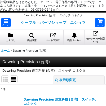
沖電線製品をはじめとした、ケーブル・電子部品の専門ショップです。ハー
ネスも承ります。試作・小ＬＯＴハーネスも出来る限り対応致します。お急
ぎのお問い合わせは、03-3726-2645まで。
Dawning Precision (台湾) スイッチ コネクタ
ケーブル・パーツショップ ニショウ
メニュー
カート
海外メーカー製品
カテゴリ
商品検索
ハーネス加工
取扱メーカー
分類
ホーム
>
Dawning Precision (台湾)
Dawning Precision (台湾)
Dawning Precision 達立科技 (台湾) スイッチ コネクタ
表示順変更
閉じる
1
件
表示数
:
Dawning Precision 達立科技 (台湾) スイッチ、
コネクタ