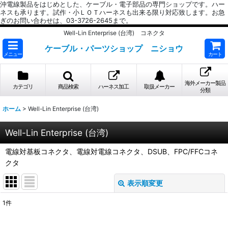
沖電線製品をはじめとした、ケーブル・電子部品の専門ショップです。ハー
ネスも承ります。試作・小ＬＯＴハーネスも出来る限り対応致します。お急
ぎのお問い合わせは、03-3726-2645まで。
Well-Lin Enterprise (台湾) コネクタ
ケーブル・パーツショップ ニショウ
メニュー
カート
海外メーカー製品
カテゴリ
商品検索
ハーネス加工
取扱メーカー
分類
ホーム
>
Well-Lin Enterprise (台湾)
Well-Lin Enterprise (台湾)
電線対基板コネクタ、電線対電線コネクタ、DSUB、FPC/FFCコネ
クタ
表示順変更
閉じる
1
件
表示数
: