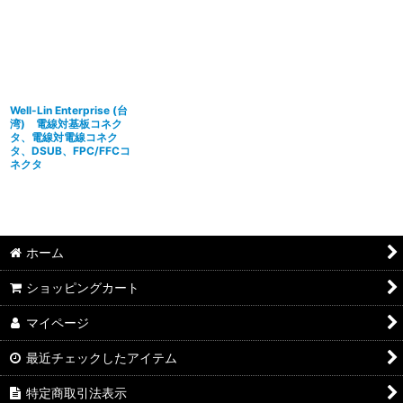
並び順
:
絞り込む
Well-Lin Enterprise (台
湾) 電線対基板コネク
タ、電線対電線コネク
タ、DSUB、FPC/FFCコ
ネクタ
ホーム
ショッピングカート
マイページ
最近チェックしたアイテム
特定商取引法表示