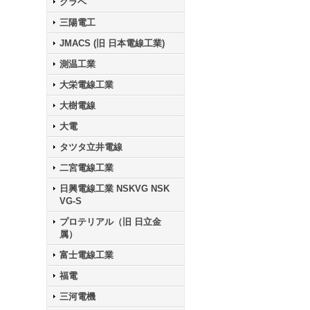
クラベ
三陽電工
JMACS (旧 日本電線工業)
測温工業
大栄電線工業
大樹電線
大電
タツタ立井電線
二宮電線工業
日興電線工業 NSKVG NSK
VG-S
プロテリアル（旧 日立金
属）
富士電線工業
福電
三河電機