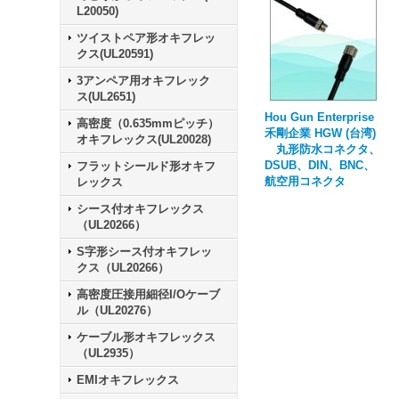
L20050)
ツイストペア形オキフレッ
クス(UL20591)
3アンペア用オキフレック
ス(UL2651)
Hou Gun Enterprise
高密度（0.635mmピッチ）
禾剛企業 HGW (台湾)
オキフレックス(UL20028)
丸形防水コネクタ、
DSUB、DIN、BNC、
フラットシールド形オキフ
航空用コネクタ
レックス
シース付オキフレックス
（UL20266）
S字形シース付オキフレッ
クス（UL20266）
高密度圧接用細径I/Oケーブ
ル（UL20276）
ケーブル形オキフレックス
（UL2935）
EMIオキフレックス