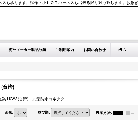
も承ります。試作・小ＬＯＴハーネスも出来る限り対応致します。お急ぎのお問い
海外メーカー製品分類
ご利用案内
お問い合わせ
コラム
e (台湾)
e 禾剛企業 HGW (台湾) 丸型防水コネクタ
画像
:
並び順
:
表示方法
: