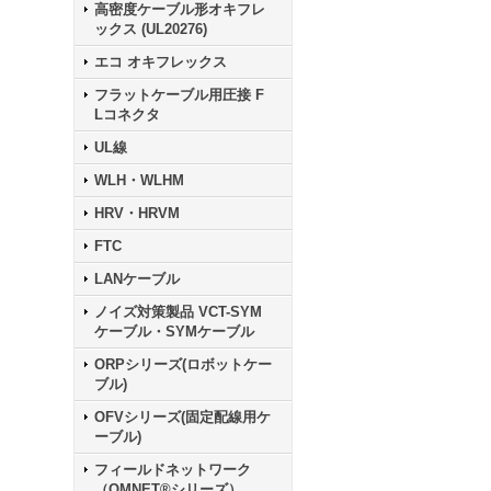
高密度ケーブル形オキフレ
ックス (UL20276)
エコ オキフレックス
フラットケーブル用圧接 F
Lコネクタ
UL線
WLH・WLHM
HRV・HRVM
FTC
LANケーブル
ノイズ対策製品 VCT-SYM
ケーブル・SYMケーブル
ORPシリーズ(ロボットケー
ブル)
OFVシリーズ(固定配線用ケ
ーブル)
フィールドネットワーク
（OMNET®シリーズ）