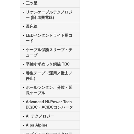
三ツ星
リケンケーブルテクノロジ
ー (旧 進興電線)
温床線
LEDペンダントライト用コ
ード
ケーブル保護スリーブ・チ
ューブ
平編すずめっき銅線 TBC
養生テープ（運用／撤去／
停止）
ポールランタン、分岐・延
長ケーブル
Advanced Hi-Power Tech
DC/DC・AC/DCコンバータ
AI テクノロジー
Alps Alpine