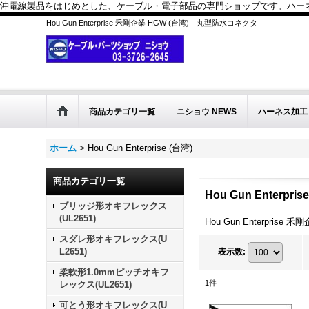
沖電線製品をはじめとした、ケーブル・電子部品の専門ショップです。ハーネス
Hou Gun Enterprise 禾剛企業 HGW (台湾) 丸型防水コネクタ
商品カテゴリ一覧
ニショウ NEWS
ハーネス加工
ホーム
>
Hou Gun Enterprise (台湾)
商品カテゴリ一覧
Hou Gun Enterpris
ブリッジ形オキフレックス
(UL2651)
Hou Gun Enterpris
スダレ形オキフレックス(U
L2651)
表示数
:
柔軟形1.0mmピッチオキフ
1
件
レックス(UL2651)
可とう形オキフレックス(U