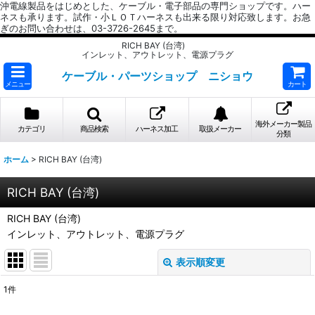
沖電線製品をはじめとした、ケーブル・電子部品の専門ショップです。ハー
ネスも承ります。試作・小ＬＯＴハーネスも出来る限り対応致します。お急
ぎのお問い合わせは、03-3726-2645まで。
RICH BAY (台湾)
インレット、アウトレット、電源プラグ
ケーブル・パーツショップ ニショウ
メニュー
カート
海外メーカー製品
カテゴリ
商品検索
ハーネス加工
取扱メーカー
分類
ホーム
>
RICH BAY (台湾)
RICH BAY (台湾)
RICH BAY (台湾)
インレット、アウトレット、電源プラグ
表示順変更
閉じる
1
件
表示数
: