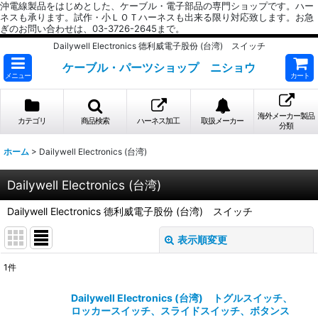
沖電線製品をはじめとした、ケーブル・電子部品の専門ショップです。ハー
ネスも承ります。試作・小ＬＯＴハーネスも出来る限り対応致します。お急
ぎのお問い合わせは、03-3726-2645まで。
Dailywell Electronics 德利威電子股份 (台湾) スイッチ
ケーブル・パーツショップ ニショウ
メニュー
カート
海外メーカー製品
カテゴリ
商品検索
ハーネス加工
取扱メーカー
分類
ホーム
>
Dailywell Electronics (台湾)
Dailywell Electronics (台湾)
Dailywell Electronics 德利威電子股份 (台湾) スイッチ
表示順変更
閉じる
1
件
表示数
:
Dailywell Electronics (台湾) トグルスイッチ、
ロッカースイッチ、スライドスイッチ、ボタンス