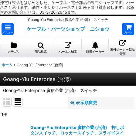
沖電線製品をはじめとした、ケーブル・電子部品の専門ショップです。ハー
ネスも承ります。試作・小ＬＯＴハーネスも出来る限り対応致します。お急
ぎのお問い合わせは、03-3726-2645まで。
Goang-Yiu Enterprise 廣祐企業 (台湾) スイッチ
ケーブル・パーツショップ ニショウ
メニュー
カート
海外メーカー製品
カテゴリ
商品検索
ハーネス加工
取扱メーカー
分類
ホーム
>
Goang-Yiu Enterprise (台湾)
Goang-Yiu Enterprise (台湾)
Goang-Yiu Enterprise 廣祐企業 (台湾) スイッチ
表示順変更
閉じる
1
件
表示数
:
Goang-Yiu Enterprise 廣祐企業 (台湾) 押しボ
タンスイッチ、ロッカースイッチ、スライドスイ