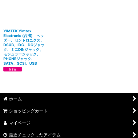
並び順
:
絞り込む
YIMTEK Yimtex
Electronic (台湾) ヘッ
ダー、セントロニクス、
DSUB、IDC、DCジャッ
ク、ミニDINジャック、
モジュラージャック、
PHONEジャック、
SATA、SCSI、USB
ホーム
ショッピングカート
マイページ
最近チェックしたアイテム