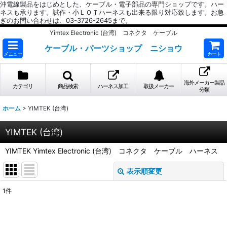
沖電線製品をはじめとした、ケーブル・電子部品の専門ショップです。ハー
ネスも承ります。試作・小ＬＯＴハーネスも出来る限り対応致します。お急
ぎのお問い合わせは、03-3726-2645まで。
Yimtex Electronic (台湾) コネクタ ケーブル
ケーブル・パーツショップ ニショウ
メニュー
カート
海外メーカー製品
カテゴリ
商品検索
ハーネス加工
取扱メーカー
分類
ホーム
>
YIMTEK (台湾)
YIMTEK (台湾)
YIMTEK Yimtex Electronic (台湾) コネクタ ケーブル ハーネス
表示順変更
閉じる
1
件
表示数
: