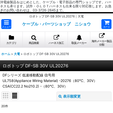
沖電線製品をはじめとした、ケーブル・電子部品の専門ショップです。ハー
ネスも承ります。試作・小ＬＯＴハーネスも出来る限り対応致します。お急
ぎのお問い合わせは、03-3726-2645まで。
ロボトップ DF-SB 30V UL20276｜大電
ケーブル・パーツショップ ニショウ
メニュー
カート
海外メーカー製品
カテゴリ
商品検索
ハーネス加工
取扱メーカー
分類
ホーム
>
大電
>
ロボトップ DF-SB 30V UL20276
ロボトップ DF-SB 30V UL20276
DFシリーズ 低速移動配線 信号用
UL758(Appliance Wiring Material) -20276（80℃、30V）
CSA(CC22.2 No210.2) -（80℃、30V）
表示順変更
閉じる
20
件
表示数
: