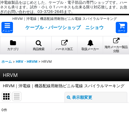
沖電線製品をはじめとした、ケーブル・電子部品の専門ショップです。ハー
ネスも承ります。試作・小ＬＯＴハーネスも出来る限り対応致します。お急
ぎのお問い合わせは、03-3726-2645まで。
HRVM｜沖電線｜機器配線用耐熱ビニル電線 スパイラルマーキング
ケーブル・パーツショップ ニショウ
メニュー
カート
海外メーカー製品
カテゴリ
商品検索
ハーネス加工
取扱メーカー
分類
ホーム
>
HRV・HRVM
>
HRVM
HRVM
HRVM｜沖電線｜機器配線用耐熱ビニル電線 スパイラルマーキング
表示順変更
閉じる
0
件
表示数
: