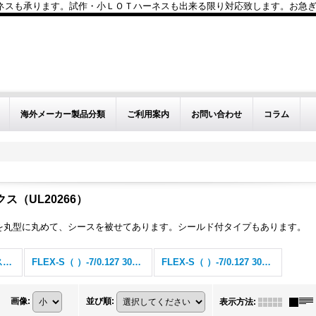
も承ります。試作・小ＬＯＴハーネスも出来る限り対応致します。お急ぎのお問い
海外メーカー製品分類
ご利用案内
お問い合わせ
コラム
クス（UL20266）
を丸型に丸めて、シースを被せてあります。シールド付タイプもあります。
シース付オキフレックス（UL20266） (全商品)
FLEX-S（ ）-7/0.127 3030-V （20266） SB
FLEX-S（ ）-7/0.127 3030-SV （20266） SB
画像
:
並び順
:
表示方法
: