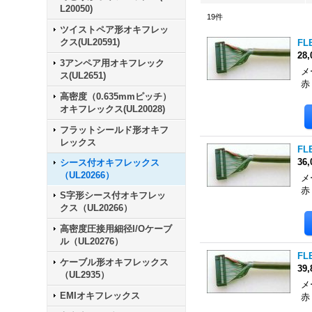
L20050)
19
件
ツイストペア形オキフレッ
クス(UL20591)
FLE
28
3アンペア用オキフレック
メ
ス(UL2651)
赤
高密度（0.635mmピッチ）
オキフレックス(UL20028)
フラットシールド形オキフ
レックス
FLE
36
シース付オキフレックス
（UL20266）
メ
赤
S字形シース付オキフレッ
クス（UL20266）
高密度圧接用細径I/Oケーブ
ル（UL20276）
FLE
ケーブル形オキフレックス
39
（UL2935）
メ
EMIオキフレックス
赤