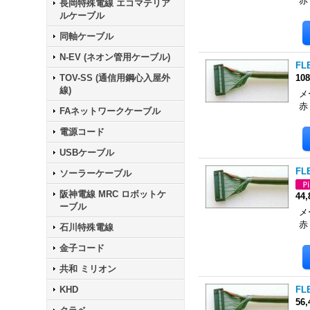
赤
長岡特殊電線 エコマテリア
ルケーブル
同軸ケーブル
N-EV (ネオン管用ケーブル)
FLE
TOV-SS (通信用鋼心入屋外
10
線)
メ
赤
FAネットワークケーブル
電源コード
USBケーブル
FLE
ソーラーケーブル
阪神電線 MRC ロボットケ
44
ーブル
メ
赤
石川特殊電線
金子コード
共和 ミリオン
KHD
FLE
56