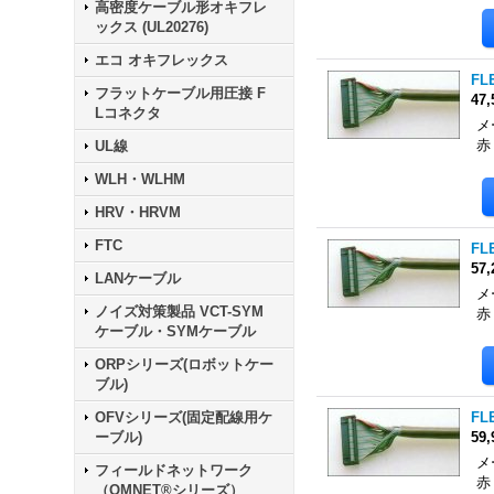
高密度ケーブル形オキフレ
ックス (UL20276)
エコ オキフレックス
FLE
フラットケーブル用圧接 F
47
Lコネクタ
メ
赤
UL線
WLH・WLHM
HRV・HRVM
FTC
FLE
57
LANケーブル
メ
ノイズ対策製品 VCT-SYM
赤
ケーブル・SYMケーブル
ORPシリーズ(ロボットケー
ブル)
OFVシリーズ(固定配線用ケ
FLE
ーブル)
59
メ
フィールドネットワーク
赤
（OMNET®シリーズ）