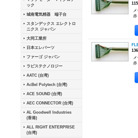
11
ック
メ
城南電気精器 端子台
赤
スタンデックス エレクトロ
ニクス ジャパン
大同工業所
FLE
日本エレパーツ
13
ファーゴ ジャパン
メ
赤
ラピステクノロジー
AATC (台湾)
AcBel Polytech (台湾)
ACE SOUND (台湾)
AEC CONNECTOR (台湾)
AL Goodwell Industries
(香港)
ALL RIGHT ENTERPRISE
(台湾)