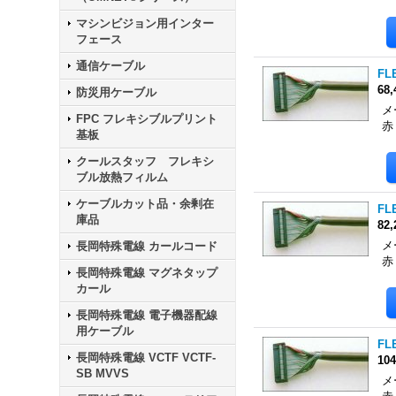
マシンビジョン用インター
フェース
通信ケーブル
FLE
68
防災用ケーブル
メ
FPC フレキシブルプリント
赤
基板
クールスタッフ フレキシ
ブル放熱フィルム
ケーブルカット品・余剰在
FLE
庫品
82
メ
長岡特殊電線 カールコード
赤
長岡特殊電線 マグネタップ
カール
長岡特殊電線 電子機器配線
用ケーブル
FLE
長岡特殊電線 VCTF VCTF-
10
SB MVVS
メ