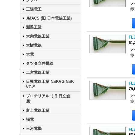
クラベ
メ
赤
三陽電工
JMACS (旧 日本電線工業)
測温工業
大栄電線工業
FLE
61
大樹電線
メ
大電
赤
タツタ立井電線
二宮電線工業
日興電線工業 NSKVG NSK
FLE
VG-S
75
メ
プロテリアル（旧 日立金
赤
属）
富士電線工業
福電
三河電機
FLE
83