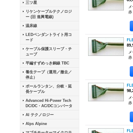
三ツ星
メ
リケンケーブルテクノロジ
赤
ー (旧 進興電線)
温床線
LEDペンダントライト用コ
ード
FLE
89
ケーブル保護スリーブ・チ
メ
ューブ
赤
平編すずめっき銅線 TBC
養生テープ（運用／撤去／
停止）
FLE
ポールランタン、分岐・延
98
長ケーブル
メ
Advanced Hi-Power Tech
赤
DC/DC・AC/DCコンバータ
AI テクノロジー
Alps Alpine
FLE
マブチモーターマイクロテ