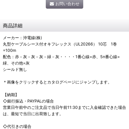
お問い合わせ
商品詳細
メーカー：沖電線(株)
丸型ケーブルシース付オキフレックス（UL20266） 10芯 1巻
=100m
配色：赤－灰－灰－灰－緑－灰・・・・1番心線=赤、5n番心線=
緑、その他=灰
シールド無し
＊画像をクリックするとカタログページにジャンプします。
【納期】
◇銀行振込・PAYPALの場合
営業日午前中のご注文品で当日午前11:30までに入金確認できた場合
は、最短で当日に出荷致します。
◇代引きの場合