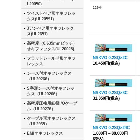
L20050)
125
件
ツイストペア形オキフレッ
クス(UL20591)
3アンペア用オキフレック
ス(UL2651)
高密度（0.635mmピッチ）
オキフレックス(UL20028)
NSKVG 0.2SQ×2C
フラットシールド形オキフ
10,450円
(税込)
レックス
シース付オキフレックス
（UL20266）
S字形シース付オキフレッ
NSKVG 0.2SQ×8C
クス（UL20266）
31,350円
(税込)
高密度圧接用細径I/Oケーブ
ル（UL20276）
ケーブル形オキフレックス
（UL2935）
NSKVG 0.2SQ×24C
EMIオキフレックス
1,080円
～
88,000円
(税込)