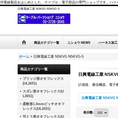
沖電線製品をはじめとした、ケーブル・電子部品の専門ショップです。ハーネス
日興電線工業 NSKVG NSKVG-S
商品カテゴリ一覧
ニショウ NEWS
ハーネス加工
ホーム
>
日興電線工業 NSKVG NSKVG-S
商品カテゴリ一覧
日興電線工業 NSKVG
ブリッジ形オキフレックス
(UL2651)
計測器、通信機器、電子機
スダレ形オキフレックス(U
L2651)
柔軟形1.0mmピッチオキフ
レックス(UL2651)
表示数
:
可とう形オキフレックス(U