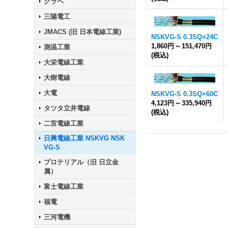
クラベ
三陽電工
JMACS (旧 日本電線工業)
NSKVG-S 0.3SQ×24C
1,860円
～
151,470円
測温工業
(税込)
大栄電線工業
大樹電線
大電
NSKVG-S 0.3SQ×60C
4,123円
～
335,940円
タツタ立井電線
(税込)
二宮電線工業
日興電線工業 NSKVG NSK
VG-S
プロテリアル（旧 日立金
属）
富士電線工業
福電
三河電機