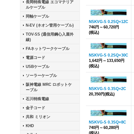
長岡特殊電線 エコマテリア
ルケーブル
同軸ケーブル
NSKVG-S 0.2SQ×12C
N-EV (ネオン管用ケーブル)
746円
～
60,720円
(税込)
TOV-SS (通信用鋼心入屋外
線)
FAネットワークケーブル
NSKVG-S 0.2SQ×30C
電源コード
1,642円
～
133,650円
(税込)
USBケーブル
ソーラーケーブル
阪神電線 MRC ロボットケ
NSKVG-S 0.3SQ×2C
ーブル
20,350円
(税込)
石川特殊電線
金子コード
共和 ミリオン
NSKVG-S 0.3SQ×8C
KHD
740円
～
60,280円
(税込)