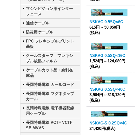
マシンビジョン用インター
フェース
NSKVG 0.5SQ×6C
通信ケーブル
615円
～
50,050円
防災用ケーブル
(税込)
FPC フレキシブルプリント
基板
クールスタッフ フレキシ
NSKVG 0.5SQ×16C
ブル放熱フィルム
1,524円
～
124,080円
(税込)
ケーブルカット品・余剰在
庫品
長岡特殊電線 カールコード
NSKVG 0.5SQ×40C
長岡特殊電線 マグネタップ
3,904円
～
318,120円
カール
(税込)
長岡特殊電線 電子機器配線
用ケーブル
長岡特殊電線 VCTF VCTF-
NSKVG-S 0.2SQ×4C
SB MVVS
24,420円
(税込)