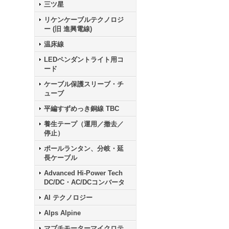
三ツ星
リケンケーブルテクノロジ
ー (旧 進興電線)
温床線
LEDペンダントライト用コ
ード
ケーブル保護スリーブ・チ
ューブ
平編すずめっき銅線 TBC
養生テープ（運用／撤去／
停止）
ポールランタン、分岐・延
長ケーブル
Advanced Hi-Power Tech
DC/DC・AC/DCコンバータ
AI テクノロジー
Alps Alpine
マブチモーターマイクロテ