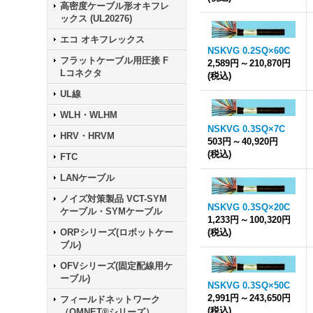
高密度ケーブル形オキフレ
ックス (UL20276)
エコ オキフレックス
NSKVG 0.2SQ×60C
フラットケーブル用圧接 F
2,589円
～
210,870円
Lコネクタ
(税込)
UL線
WLH・WLHM
NSKVG 0.3SQ×7C
HRV・HRVM
503円
～
40,920円
(税込)
FTC
LANケーブル
ノイズ対策製品 VCT-SYM
NSKVG 0.3SQ×20C
ケーブル・SYMケーブル
1,233円
～
100,320円
ORPシリーズ(ロボットケー
(税込)
ブル)
OFVシリーズ(固定配線用ケ
ーブル)
NSKVG 0.3SQ×50C
2,991円
～
243,650円
フィールドネットワーク
(税込)
（OMNET®シリーズ）