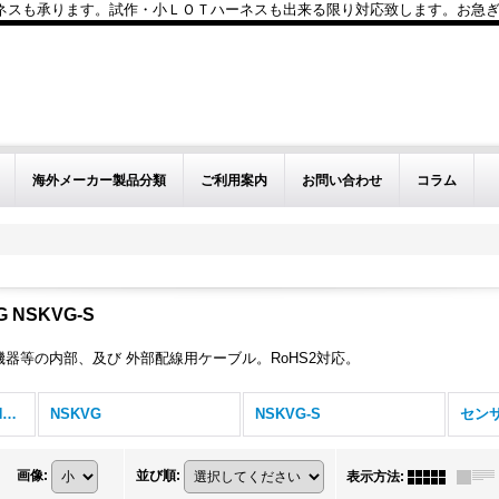
も承ります。試作・小ＬＯＴハーネスも出来る限り対応致します。お急ぎのお問い
海外メーカー製品分類
ご利用案内
お問い合わせ
コラム
 NSKVG-S
器等の内部、及び 外部配線用ケーブル。RoHS2対応。
日興電線工業 NSKVG NSKVG-S (全商品)
NSKVG
NSKVG-S
センサ
画像
:
並び順
:
表示方法
: