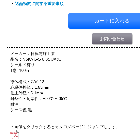
返品特約に関する重要事項
お問い合わせ
メーカー：日興電線工業
品名：NSKVG-S 0.3SQ×3C
シールド有り
1巻=100m
導体構成：27/0.12
絶縁体外径：1.53mm
仕上外径：5.1mm
耐熱性・耐寒性：+90℃〜-35℃
耐油
シース色:黒
＊画像をクリックするとカタログページにジャンプします。