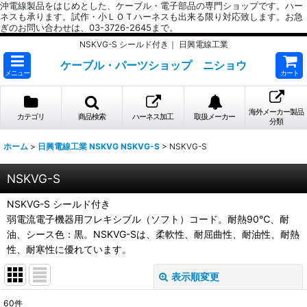
沖電線製品をはじめとした、ケーブル・電子部品の専門ショップです。ハー
ネスも承ります。試作・小ＬＯＴハーネスも出来る限り対応致します。お急
ぎのお問い合わせは、03-3726-2645まで。
NSKVG-S シールド付き｜ 日興電線工業
ケーブル・パーツショップ ニショウ
メニュー
カート
海外メーカー製品
カテゴリ
商品検索
ハーネス加工
取扱メーカー
分類
ホーム
>
日興電線工業 NSKVG NSKVG-S
>
NSKVG-S
NSKVG-S
NSKVG-S シールド付き
弱電流電子機器用フレキシブル（ソフト）コード。耐熱90℃、耐
油、シース色：黒。NSKVG-Sは、柔軟性、耐屈曲性、耐油性、耐熱
性、耐寒性に優れています。
表示順変更
閉じる
60
件