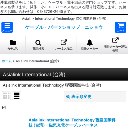
沖電線製品をはじめとした、ケーブル・電子部品の専門ショップです。ハー
ネスも承ります。試作・小ＬＯＴハーネスも出来る限り対応致します。お急
ぎのお問い合わせは、03-3726-2645まで。
Asialink International Technology 聯亞國際科技 (台湾)
ケーブル・パーツショップ ニショウ
メニュー
カート
海外メーカー製品
カテゴリ
商品検索
ハーネス加工
取扱メーカー
分類
ホーム
>
Asialink International (台湾)
Asialink International (台湾)
Asialink International Technology 聯亞國際科技 (台湾)
表示順変更
閉じる
1
件
表示数
:
Asialink International Technology 聯亜国際科
技 (台湾) 磁気充電ケーブル ハーネス