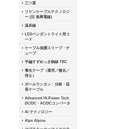
三ツ星
リケンケーブルテクノロジ
ー (旧 進興電線)
温床線
LEDペンダントライト用コ
ード
ケーブル保護スリーブ・チ
ューブ
平編すずめっき銅線 TBC
養生テープ（運用／撤去／
停止）
ポールランタン、分岐・延
長ケーブル
Advanced Hi-Power Tech
DC/DC・AC/DCコンバータ
AI テクノロジー
Alps Alpine