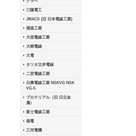
クラベ
三陽電工
JMACS (旧 日本電線工業)
測温工業
大栄電線工業
大樹電線
大電
タツタ立井電線
二宮電線工業
日興電線工業 NSKVG NSK
VG-S
プロテリアル（旧 日立金
属）
富士電線工業
福電
三河電機