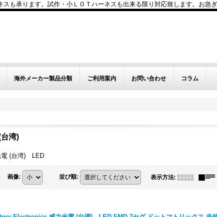
も承ります。試作・小ＬＯＴハーネスも出来る限り対応致します。お急ぎのお問い
海外メーカー製品分類
ご利用案内
お問い合わせ
コラム
 (台湾)
威力光電 (台湾) LED
画像
:
並び順
:
表示方法
:
ctory Electronics 威力光電 (台湾) LED SMD 7セグ ドットマトリックス