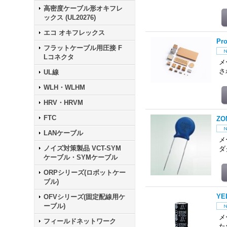
高密度ケーブル形オキフレ
ックス (UL20276)
エコ オキフレックス
Pr
フラットケーブル用圧接 F
Lコネクタ
メー
さ
UL線
WLH・WLHM
HRV・HRVM
FTC
Z
LANケーブル
メ
ノイズ対策製品 VCT-SYM
ダ
ケーブル・SYMケーブル
ORPシリーズ(ロボットケー
ブル)
Y
OFVシリーズ(固定配線用ケ
ーブル)
メ
フィールドネットワーク
た