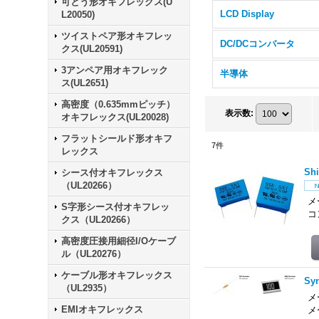
可とう形オキフレックス(U
LCD Display
L20050)
ツイストペア形オキフレッ
DC/DCコンバータ
クス(UL20591)
3アンペア用オキフレック
半導体
ス(UL2651)
高密度（0.635mmピッチ）
表示数
:
オキフレックス(UL20028)
フラットシールド形オキフ
7
件
レックス
Sh
シース付オキフレックス
（UL20266）
メ
S字形シース付オキフレッ
コ
クス（UL20266）
高密度圧接用細径I/Oケーブ
ル（UL20276）
ケーブル形オキフレックス
Sy
（UL2935）
メ
EMIオキフレックス
メ