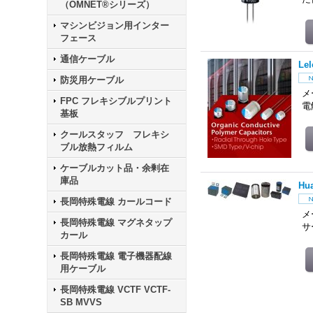
（OMNET®シリーズ）
マシンビジョン用インター
フェース
通信ケーブル
Le
防災用ケーブル
メ
FPC フレキシブルプリント
電
基板
クールスタッフ フレキシ
ブル放熱フィルム
ケーブルカット品・余剰在
庫品
Hu
長岡特殊電線 カールコード
メ
長岡特殊電線 マグネタップ
サ
カール
長岡特殊電線 電子機器配線
用ケーブル
長岡特殊電線 VCTF VCTF-
SB MVVS