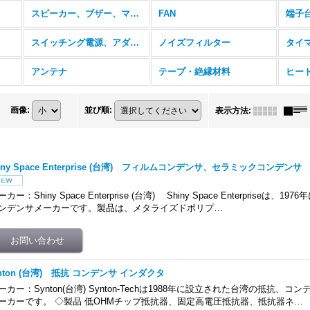
スピーカー、ブザー、マイク
FAN
端子
スイッチング電源、アダプタ
ノイズフィルター
タイ
アンテナ
テープ・絶縁材料
ヒー
画像
:
並び順
:
表示方法
:
iny Space Enterprise (台湾) フィルムコンデンサ、セラミックコンデンサ
ーカー：Shiny Space Enterprise (台湾) Shiny Space Enterpriseは
ンデンサメーカーです。製品は、メタライズドポリプ…
nton (台湾) 抵抗 コンデンサ インダクタ
ーカー：Synton(台湾) Synton-Techは1988年に設立された台湾の抵抗、
ーカーです。 ◇製品 低OHMチップ抵抗器、固定高電圧抵抗器、抵抗器ネ…