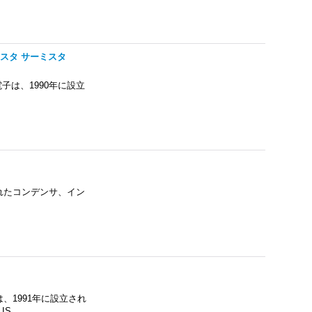
 バリスタ サーミスタ
s 信昌電子は、1990年に設立
設立されたコンデンサ、イン
）は、1991年に設立され
IS…