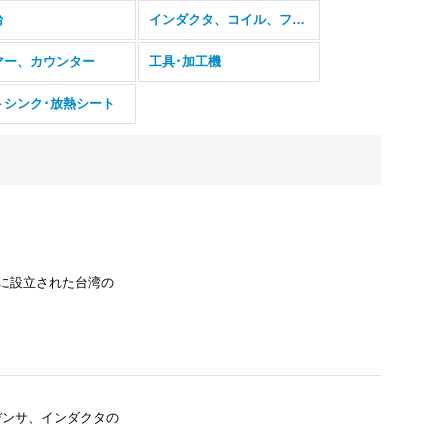
台
インダクタ、コイル、フェライトコア
マー、カウンター
工具･加工機
トシンク･放熱シート
、1976年に設立された台湾の
コンデンサ、インダクタの