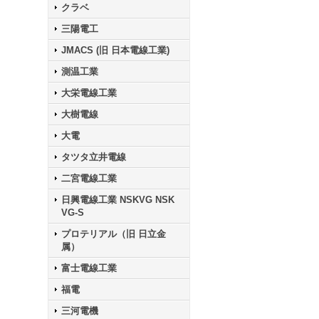
クラベ
三陽電工
JMACS (旧 日本電線工業)
測温工業
大栄電線工業
大樹電線
大電
タツタ立井電線
二宮電線工業
日興電線工業 NSKVG NSK
VG-S
プロテリアル（旧 日立金
属）
富士電線工業
福電
三河電機