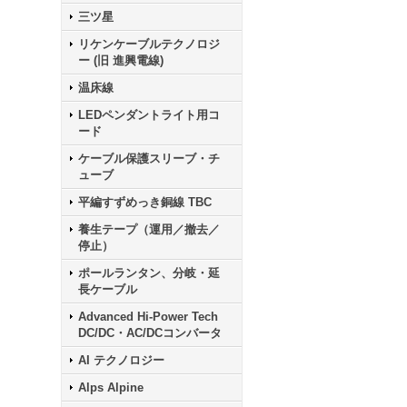
三ツ星
リケンケーブルテクノロジ
ー (旧 進興電線)
温床線
LEDペンダントライト用コ
ード
ケーブル保護スリーブ・チ
ューブ
平編すずめっき銅線 TBC
養生テープ（運用／撤去／
停止）
ポールランタン、分岐・延
長ケーブル
Advanced Hi-Power Tech
DC/DC・AC/DCコンバータ
AI テクノロジー
Alps Alpine