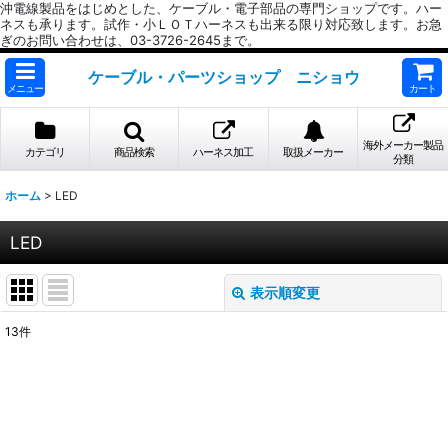
沖電線製品をはじめとした、ケーブル・電子部品の専門ショップです。ハー
ネスも承ります。試作・小ＬＯＴハーネスも出来る限り対応致します。お急
ぎのお問い合わせは、03-3726-2645まで。
ケーブル・パーツショップ ニショウ
メニュー
カート
海外メーカー製品
カテゴリ
商品検索
ハーネス加工
取扱メーカー
分類
ホーム
>
LED
LED
表示順変更
閉じる
13
件
表示数
:
並び順
: