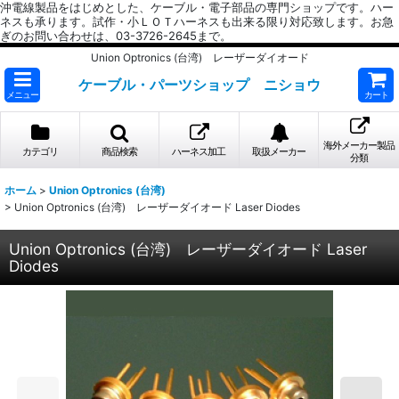
沖電線製品をはじめとした、ケーブル・電子部品の専門ショップです。ハー
ネスも承ります。試作・小ＬＯＴハーネスも出来る限り対応致します。お急
ぎのお問い合わせは、03-3726-2645まで。
Union Optronics (台湾) レーザーダイオード
ケーブル・パーツショップ ニショウ
メニュー
カート
海外メーカー製品
カテゴリ
商品検索
ハーネス加工
取扱メーカー
分類
ホーム
>
Union Optronics (台湾)
>
Union Optronics (台湾) レーザーダイオード Laser Diodes
Union Optronics (台湾) レーザーダイオード Laser
Diodes