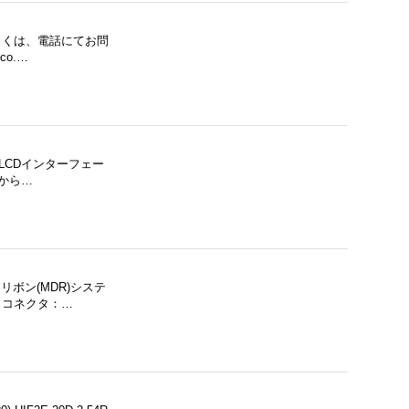
もしくは、電話にてお問
o.…
 LCDインターフェー
Tから…
リボン(MDR)システ
 コネクタ：…