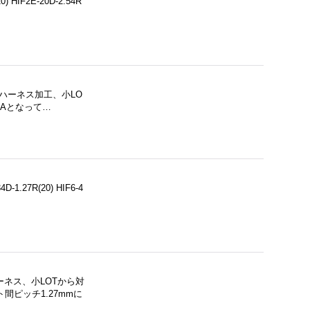
0) HIF2E-20D-2.54R
ズのハーネス加工、小LO
3Aとなって…
4D-1.27R(20) HIF6-4
ーネス、小LOTから対
ピッチ1.27mmに