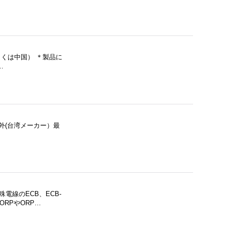
もしくは中国） ＊製品に
…
海外(台湾メーカー）最
電線のECB、ECB-
ORPやORP…