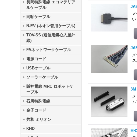
長岡特殊電線 エコマテリア
JA
ルケーブル
メ
同軸ケーブル
い
N-EV (ネオン管用ケーブル)
TOV-SS (通信用鋼心入屋外
線)
JA
FAネットワークケーブル
メ
電源コード
ス
USBケーブル
ソーラーケーブル
阪神電線 MRC ロボットケ
3
ーブル
メ
石川特殊電線
ム
金子コード
共和 ミリオン
KHD
HR