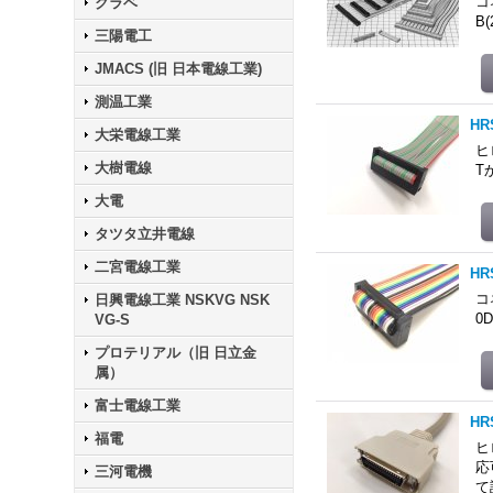
コネ
クラベ
B(
三陽電工
JMACS (旧 日本電線工業)
測温工業
HR
大栄電線工業
ヒ
大樹電線
T
大電
タツタ立井電線
二宮電線工業
HR
コネ
日興電線工業 NSKVG NSK
0D
VG-S
プロテリアル（旧 日立金
属）
富士電線工業
HR
福電
ヒ
応
三河電機
て