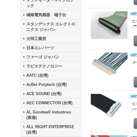
マブチモーターマイクロテ
ック
H
城南電気精器 端子台
ヒ
スタンデックス エレクトロ
-
ニクス ジャパン
大同工業所
日本エレパーツ
HR
ファーゴ ジャパン
メ
ラピステクノロジー
A
AATC (台湾)
AcBel Polytech (台湾)
ACE SOUND (台湾)
HR
AEC CONNECTOR (台湾)
ヒ
ハ
AL Goodwell Industries
(香港)
ALL RIGHT ENTERPRISE
(台湾)