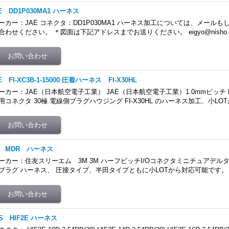
E DD1P030MA1 ハーネス
ーカー：JAE コネクタ：DD1P030MA1 ハーネス加工については、メール
合わせください。 ＊図面は下記アドレスまでお送りください。 eigyo@nisho.c
E FI-XC3B-1-15000 圧着ハーネス FI-X30HL
ーカー：JAE（日本航空電子工業） JAE（日本航空電子工業）1.0mmピッチ
用コネクタ 30極 電線側プラグハウジング FI-X30HL のハーネス加工、小LO
M MDR ハーネス
ーカー：住友スリーエム 3M 3M ハーフピッチI/Oコネクタミニチュアデルタ
プラグ ハーネス、 圧接タイプ、半田タイプともに小LOTから対応可能です。
S HIF2E ハーネス