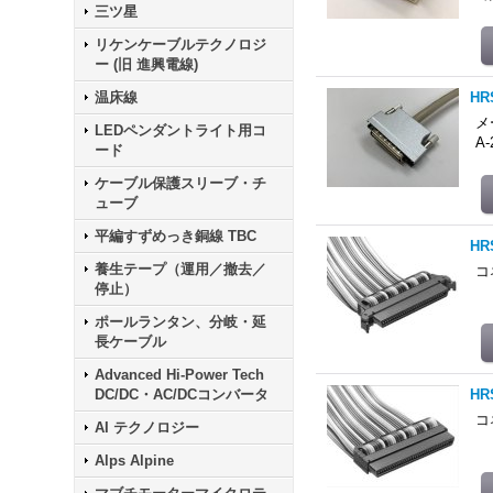
三ツ星
リケンケーブルテクノロジ
ー (旧 進興電線)
温床線
H
メ
LEDペンダントライト用コ
A-
ード
ケーブル保護スリーブ・チ
ューブ
平編すずめっき銅線 TBC
H
養生テープ（運用／撤去／
コ
停止）
ポールランタン、分岐・延
長ケーブル
Advanced Hi-Power Tech
DC/DC・AC/DCコンバータ
H
コ
AI テクノロジー
Alps Alpine