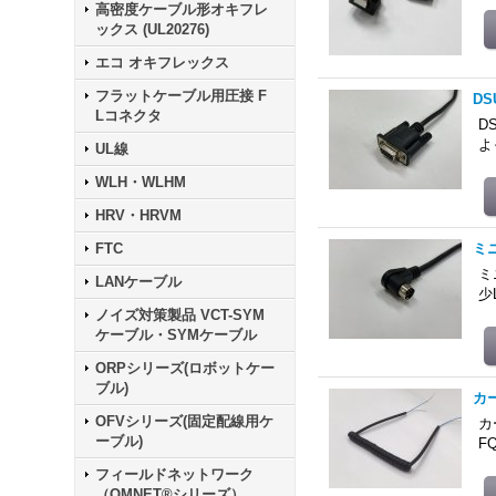
高密度ケーブル形オキフレ
ックス (UL20276)
エコ オキフレックス
フラットケーブル用圧接 F
D
Lコネクタ
D
よ
UL線
WLH・WLHM
HRV・HRVM
FTC
ミ
ミ
LANケーブル
少
ノイズ対策製品 VCT-SYM
ケーブル・SYMケーブル
ORPシリーズ(ロボットケー
ブル)
カ
OFVシリーズ(固定配線用ケ
カ
ーブル)
F
フィールドネットワーク
（OMNET®シリーズ）