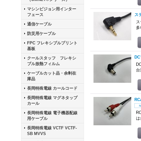
マシンビジョン用インター
フェース
ス
ス
通信ケーブル
多
防災用ケーブル
FPC フレキシブルプリント
基板
D
クールスタッフ フレキシ
ブル放熱フィルム
D
台
ケーブルカット品・余剰在
庫品
長岡特殊電線 カールコード
長岡特殊電線 マグネタップ
R
カール
R
長岡特殊電線 電子機器配線
は
用ケーブル
長岡特殊電線 VCTF VCTF-
SB MVVS