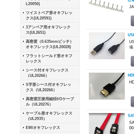
L20050)
JA
ツイストペア形オキフレッ
クス(UL20591)
3アンペア用オキフレック
ス(UL2651)
U
高密度（0.635mmピッチ）
U
オキフレックス(UL20028)
場
フラットシールド形オキフ
レックス
シース付オキフレックス
H
（UL20266）
H
S字形シース付オキフレッ
タ
クス（UL20266）
高密度圧接用細径I/Oケーブ
ル（UL20276）
ケーブル形オキフレックス
S
（UL2935）
S
EMIオキフレックス
0