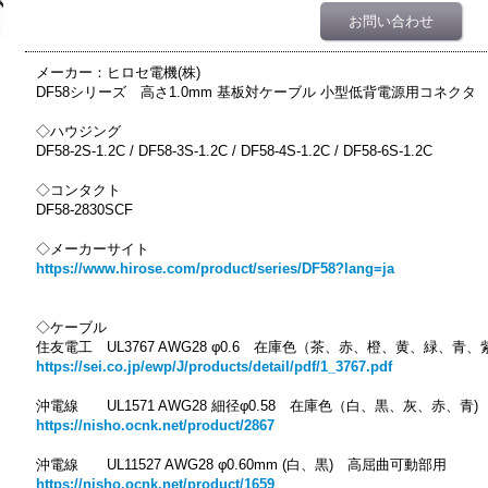
お問い合わせ
メーカー：ヒロセ電機(株)
DF58シリーズ 高さ1.0mm 基板対ケーブル 小型低背電源用コネクタ
◇ハウジング
DF58-2S-1.2C / DF58-3S-1.2C / DF58-4S-1.2C / DF58-6S-1.2C
◇コンタクト
DF58-2830SCF
◇メーカーサイト
https://www.hirose.com/product/series/DF58?lang=ja
◇ケーブル
住友電工 UL3767 AWG28 φ0.6 在庫色（茶、赤、橙、黄、緑、青
https://sei.co.jp/ewp/J/products/detail/pdf/1_3767.pdf
沖電線 UL1571 AWG28 細径φ0.58 在庫色（白、黒、灰、赤、青)
https://nisho.ocnk.net/product/2867
沖電線 UL11527 AWG28 φ0.60mm (白、黒) 高屈曲可動部用
https://nisho.ocnk.net/product/1659