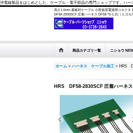
沖電線製品をはじめとした、ケーブル・電子部品の専門ショップです。ハーネス
高さ1.0mm 基板対ケーブル 小型低背電源用コネクタ D
DF58-2830SCF 圧着ハーネス DF58-*S-1.2C｜ヒロセ
商品カテゴリ一覧
ニショウ NE
ホーム
>
ハーネス ケーブル加工
>
HRS D
HRS DF58-2830SCF 圧着ハーネス 