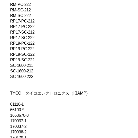
RM-PC-222
RM-SC-212
RM-SC-222
RP17-PC-212
RP17-PC-222
RP17-SC-212
RP17-SC-222
RP19-PC-122
RP19-PC-222
RP19-SC-122
RP19-SC-222
SC-1600-211
SC-1600-212
SC-1600-222
TYCO タイコエレクトロニクス（旧AMP)
61118-1
66100-*
1658670-3
170037-1
170037-2
170038-2
170120-1