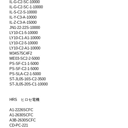
IL-G-C2-SC-10000
IL-G-C2-SC-1-10000
IL-S-C2-S-10000
IL-Y-C3-A-10000
IL-Z-C3-A-15000
JN1-22-22S-10000
LY10-C1-5-10000
LY10-C1-A1-10000
LY10-C2-5-10000
LY10-C2-A1-10000
M34S75C4F2
ME03-SC2-2-5000
PS-SF-C1-1-5000
PS-SF-C2-1-5000
PS-SLA-C2-1-5000
ST-JL05-16S-C2-3500
ST-JL05-20S-C1-10000
HRS ヒロセ電機
A1-2226SCFC
A1-2630SCFC
A3B-2630SCFC
CD-PC-221