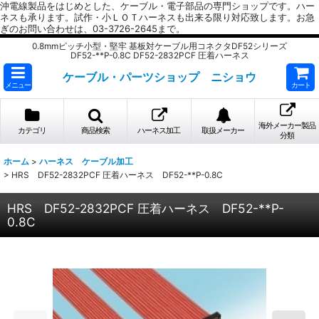
沖電線製品をはじめとした、ケーブル・電子部品の専門ショップです。ハー
ネスも承ります。試作・小ＬＯＴハーネスも出来る限り対応致します。お急
ぎのお問い合わせは、03-3726-2645まで。
0.8mmピッチ小型・堅牢 基板対ケーブル用コネクタDF52シリーズ
DF52-**P-0.8C DF52-2832PCF 圧着ハーネス
ケーブル・パーツショップ ニショウ
メニュー
カート
海外メーカー製品
カテゴリ
商品検索
ハーネス加工
取扱メーカー
分類
ホーム
>
ハーネス ケーブル加工
>
HRS DF52-2832PCF 圧着ハーネス DF52-**P-0.8C
HRS DF52-2832PCF 圧着ハーネス DF52-**P-
0.8C