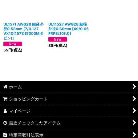
UL1571 AWG28 細径 外
UL11527 AWG28 細径
径0.58mm
[
7/0.127
外径0.60mm
[
49/0.05
VX10(1571)(5000Mボ
FRPEL10(U)
]
ビン)
]
88
円
(税込)
55
円
(税込)
ホーム
ショッピングカート
マイページ
最近チェックしたアイテム
特定商取引法表示