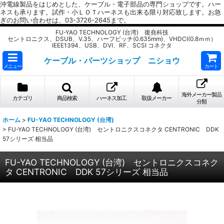
沖電線製品をはじめとした、ケーブル・電子部品の専門ショップです。ハー
ネスも承ります。試作・小ＬＯＴハーネスも出来る限り対応致します。お急
ぎのお問い合わせは、03-3726-2645まで。
FU-YAO TECHNOLOGY (台湾) 復堯科技
セントロニクス、DSUB、V.35、ハーフピッチ(0.635mm)、VHDCI(0.8ｍｍ）
IEEE1394、USB、DVI、RF、SCSI コネクタ
ケーブル・パーツショップ ニショウ
メニュー
カート
海外メーカー製品
カテゴリ
商品検索
ハーネス加工
取扱メーカー
分類
ホーム
>
FU-YAO TECHNOLOGY (台湾)
>
FU-YAO TECHNOLOGY (台湾) セントロニクスコネクタ CENTRONIC DDK
57シリーズ 相当品
FU-YAO TECHNOLOGY (台湾) セントロニクスコネク
タ CENTRONIC DDK 57シリーズ 相当品