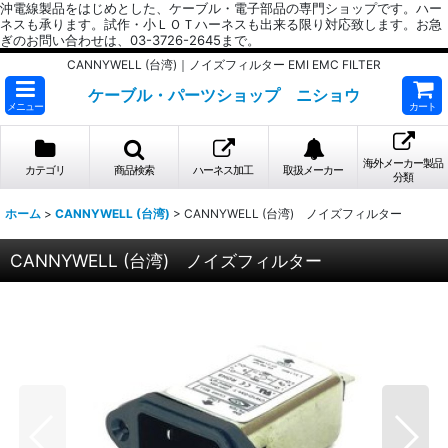
沖電線製品をはじめとした、ケーブル・電子部品の専門ショップです。ハー
ネスも承ります。試作・小ＬＯＴハーネスも出来る限り対応致します。お急
ぎのお問い合わせは、03-3726-2645まで。
CANNYWELL (台湾)｜ノイズフィルター EMI EMC FILTER
ケーブル・パーツショップ ニショウ
メニュー
カート
海外メーカー製品
カテゴリ
商品検索
ハーネス加工
取扱メーカー
分類
ホーム
>
CANNYWELL (台湾)
>
CANNYWELL (台湾) ノイズフィルター
CANNYWELL (台湾) ノイズフィルター