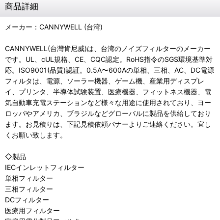
商品詳細
メーカー：CANNYWELL (台湾)
CANNYWELL(台灣肯尼威)は、台湾のノイズフィルターのメーカー
です。UL、cUL規格、CE、CQC認定。RoHS指令のSGS環境基準対
応。ISO9001(品質)認証。0.5A〜600Aの単相、三相、AC、DC電源
フィルタは、電源、ソーラー機器、ゲーム機、産業用ディスプレ
イ、プリンタ、半導体試験装置、医療機器、フィットネス機器、電
気自動車充電ステーションなど様々な用途に使用されており、ヨー
ロッパやアメリカ、ブラジルなどグローバルに製品を供給しており
ます。お見積りは、下記見積依頼バナーよりご連絡ください。宜し
くお願い致します。
◇製品
IECインレットフィルター
単相フィルター
三相フィルター
DCフィルター
医療用フィルター