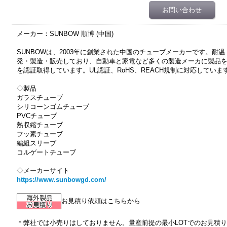
お問い合わせ
メーカー：SUNBOW 順博 (中国)
SUNBOWは、2003年に創業された中国のチューブメーカーです。耐
発・製造・販売しており、自動車と家電など多くの製造メーカに製品を供給して
を認証取得しています。UL認証、RoHS、REACH規制に対応していま
◇製品
ガラスチューブ
シリコーンゴムチューブ
PVCチューブ
熱収縮チューブ
フッ素チューブ
編組スリーブ
コルゲートチューブ
◇メーカーサイト
https://www.sunbowgd.com/
お見積り依頼はこちらから
＊弊社では小売りはしておりません。量産前提の最小LOTでのお見積