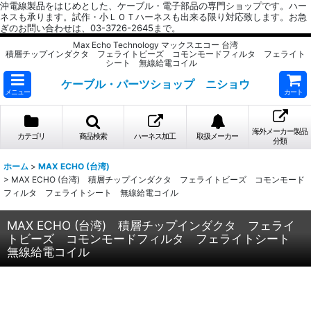
沖電線製品をはじめとした、ケーブル・電子部品の専門ショップです。ハー
ネスも承ります。試作・小ＬＯＴハーネスも出来る限り対応致します。お急
ぎのお問い合わせは、03-3726-2645まで。
Max Echo Technology マックスエコー 台湾
積層チップインダクタ フェライトビーズ コモンモードフィルタ フェライト
シート 無線給電コイル
ケーブル・パーツショップ ニショウ
メニュー
カート
海外メーカー製品
カテゴリ
商品検索
ハーネス加工
取扱メーカー
分類
ホーム
>
MAX ECHO (台湾)
>
MAX ECHO (台湾) 積層チップインダクタ フェライトビーズ コモンモード
フィルタ フェライトシート 無線給電コイル
MAX ECHO (台湾) 積層チップインダクタ フェライ
トビーズ コモンモードフィルタ フェライトシート
無線給電コイル