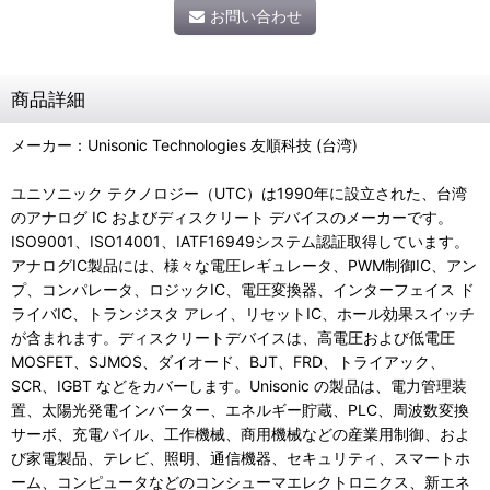
お問い合わせ
商品詳細
メーカー：Unisonic Technologies 友順科技 (台湾)
ユニソニック テクノロジー（UTC）は1990年に設立された、台湾
のアナログ IC およびディスクリート デバイスのメーカーです。
ISO9001、ISO14001、IATF16949システム認証取得しています。
アナログIC製品には、様々な電圧レギュレータ、PWM制御IC、アン
プ、コンパレータ、ロジックIC、電圧変換器、インターフェイス ド
ライバIC、トランジスタ アレイ、リセットIC、ホール効果スイッチ
が含まれます。ディスクリートデバイスは、高電圧および低電圧
MOSFET、SJMOS、ダイオード、BJT、FRD、トライアック、
SCR、IGBT などをカバーします。Unisonic の製品は、電力管理装
置、太陽光発電インバーター、エネルギー貯蔵、PLC、周波数変換
サーボ、充電パイル、工作機械、商用機械などの産業用制御、およ
び家電製品、テレビ、照明、通信機器、セキュリティ、スマートホ
ーム、コンピュータなどのコンシューマエレクトロニクス、新エネ