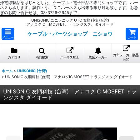
沖電線製品をはじめとした、ケーブル・電子部品の専門ショップです。ハー
ネスも承ります。試作・小ＬＯＴハーネスも出来る限り対応致します。お急
ぎのお問い合わせは、03-3726-2645まで。
UNISONIC ユニソニック UTC 友順科技 (台湾)
アナログIC、MOSFET、トランジスタ、ダイオード
ケーブル・パーツショップ ニショウ
メニュー
カート
海外メーカー製品
カテゴリ
商品検索
ハーネス加工
取扱メーカー
分類
ホーム
>
UNISONIC (台湾)
>
UNISONIC 友順科技 (台湾) アナログIC MOSFET トランジスタ ダイオード
UNISONIC 友順科技 (台湾) アナログIC MOSFET トラ
ンジスタ ダイオード