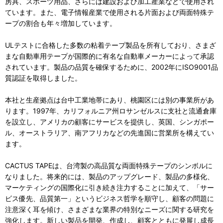
房具、スポーツ用品、さらには建設および加工産業などで使用され
ています。また、電子情報産業で使用される片面および両面特殊テ
ープの割合も年々増加しています。
ULテストに合格した多数の粘着テープ製品を所有しており、さまざ
まな自動車用テープが国際的に有名な自動車メーカーによって承認
されています。製品の品質を確保するために、2002年にISO9001品
質認証を取得しました。
本社と生産拠点は台中工業地帯にあり、桃園区には別の事業所があ
ります。1997年、カリフォルニア州ロサンゼルスに支社と流通倉庫
を設立し、アメリカの顧客にサービスを提供し、英国、シンガポー
ル、オーストラリア、南アフリカなどの先進国に営業所を構えてい
ます。
CACTUS TAPEは、台湾製の高品質な両面特殊テープのシンボルに
なりました。将来的には、製品のアップグレード、製品の多様化、
マーケティングの国際化に引き続き注力することに加えて、「サー
ビス優先、品質第一」というビジネス哲学を順守し、顧客の問題に
注意深く耳を傾け、さまざまな業界の特別なニーズに関する研究を
強化します。新しい製品を開発、作成し、顧客とともに発展し成長