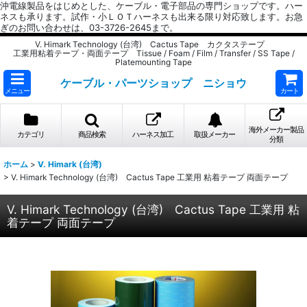
沖電線製品をはじめとした、ケーブル・電子部品の専門ショップです。ハー
ネスも承ります。試作・小ＬＯＴハーネスも出来る限り対応致します。お急
ぎのお問い合わせは、03-3726-2645まで。
V. Himark Technology (台湾) Cactus Tape カクタステープ
工業用粘着テープ・両面テープ Tissue / Foam / Film / Transfer / SS Tape /
Platemounting Tape
ケーブル・パーツショップ ニショウ
メニュー
カート
海外メーカー製品
カテゴリ
商品検索
ハーネス加工
取扱メーカー
分類
ホーム
>
V. Himark (台湾)
>
V. Himark Technology (台湾) Cactus Tape 工業用 粘着テープ 両面テープ
V. Himark Technology (台湾) Cactus Tape 工業用 粘
着テープ 両面テープ