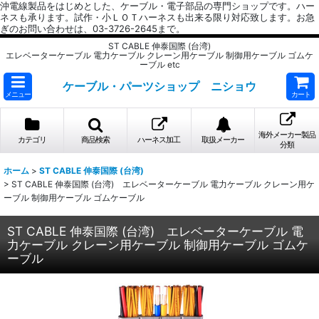
沖電線製品をはじめとした、ケーブル・電子部品の専門ショップです。ハー
ネスも承ります。試作・小ＬＯＴハーネスも出来る限り対応致します。お急
ぎのお問い合わせは、03-3726-2645まで。
ST CABLE 伸泰国際 (台湾)
エレベーターケーブル 電力ケーブル クレーン用ケーブル 制御用ケーブル ゴムケ
ーブル etc
ケーブル・パーツショップ ニショウ
メニュー
カート
海外メーカー製品
カテゴリ
商品検索
ハーネス加工
取扱メーカー
分類
ホーム
>
ST CABLE 伸泰国際 (台湾)
>
ST CABLE 伸泰国際 (台湾) エレベーターケーブル 電力ケーブル クレーン用ケ
ーブル 制御用ケーブル ゴムケーブル
ST CABLE 伸泰国際 (台湾) エレベーターケーブル 電
力ケーブル クレーン用ケーブル 制御用ケーブル ゴムケ
ーブル