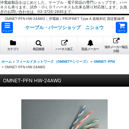
沖電線製品をはじめとした、ケーブル・電子部品の専門ショップです。ハー
ネスも承ります。試作・小ＬＯＴハーネスも出来る限り対応致します。お急
ぎのお問い合わせは、03-3726-2645まで。
OMNET-PFN HW-24AWG｜沖電線｜PROFINET Type A 規格対応 固定配線用
ケーブル・パーツショップ ニショウ
メニュー
カート
海外メーカー製品
カテゴリ
商品検索
ハーネス加工
取扱メーカー
分類
ホーム
>
フィールドネットワーク（OMNET®シリーズ）
>
OMNET-PFN
>
OMNET-PFN HW-24AWG
OMNET-PFN HW-24AWG