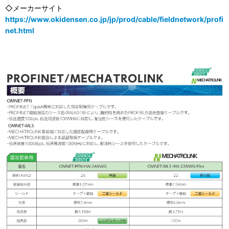
◇メーカーサイト
https://www.okidensen.co.jp/jp/prod/cable/fieldnetwork/profi
net.html