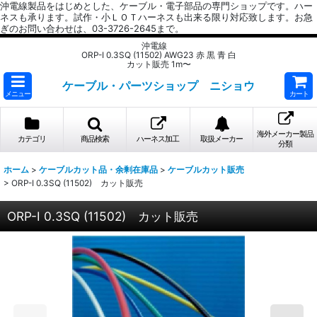
沖電線製品をはじめとした、ケーブル・電子部品の専門ショップです。ハー
ネスも承ります。試作・小ＬＯＴハーネスも出来る限り対応致します。お急
ぎのお問い合わせは、03-3726-2645まで。
沖電線
ORP-I 0.3SQ (11502) AWG23 赤 黒 青 白
カット販売 1m〜
ケーブル・パーツショップ ニショウ
メニュー
カート
海外メーカー製品
カテゴリ
商品検索
ハーネス加工
取扱メーカー
分類
ホーム
>
ケーブルカット品・余剰在庫品
>
ケーブルカット販売
>
ORP-I 0.3SQ (11502) カット販売
ORP-I 0.3SQ (11502) カット販売