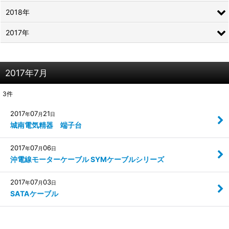
2018年
2017年
2017年7月
3
件
2017
07
21
年
月
日
城南電気精器 端子台
2017
07
06
年
月
日
沖電線モーターケーブル SYMケーブルシリーズ
2017
07
03
年
月
日
SATAケーブル