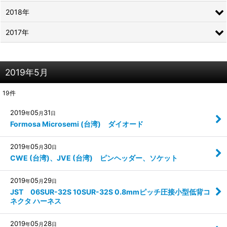
2018年
2017年
2019年5月
19
件
2019
05
31
年
月
日
Formosa Microsemi (台湾) ダイオード
2019
05
30
年
月
日
CWE (台湾)、JVE (台湾) ピンヘッダー、ソケット
2019
05
29
年
月
日
JST 06SUR-32S 10SUR-32S 0.8mmピッチ圧接小型低背コ
ネクタ ハーネス
2019
05
28
年
月
日