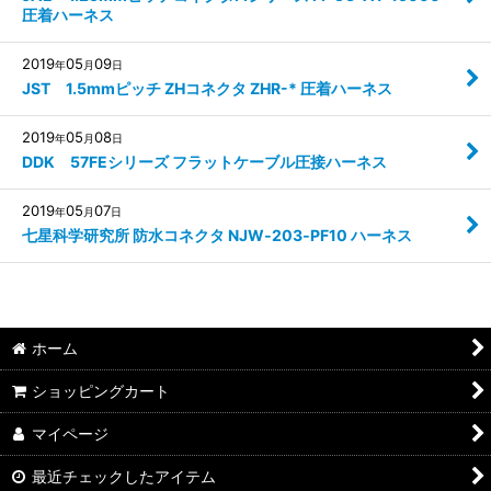
圧着ハーネス
2019
05
09
年
月
日
JST 1.5mmピッチ ZHコネクタ ZHR-* 圧着ハーネス
2019
05
08
年
月
日
DDK 57FEシリーズ フラットケーブル圧接ハーネス
2019
05
07
年
月
日
七星科学研究所 防水コネクタ NJW‐203‐PF10 ハーネス
ホーム
ショッピングカート
マイページ
最近チェックしたアイテム