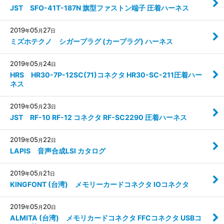
JST SFO-41T-187N 旗型ファストン端子 圧着ハーネス
2019
05
27
年
月
日
ミズホテクノ シガープラグ (カープラグ) ハーネス
2019
05
24
年
月
日
HRS HR30-7P-12SC(71)コネクタ HR30-SC-211圧着ハー
ネス
2019
05
23
年
月
日
JST RF-10 RF-12 コネクタ RF-SC2290 圧着ハーネス
2019
05
22
年
月
日
LAPIS 音声合成LSI カタログ
2019
05
21
年
月
日
KINGFONT (台湾) メモリーカードコネクタ IOコネクタ
2019
05
20
年
月
日
ALMITA (台湾) メモリカードコネクタ FFCコネクタ USBコ