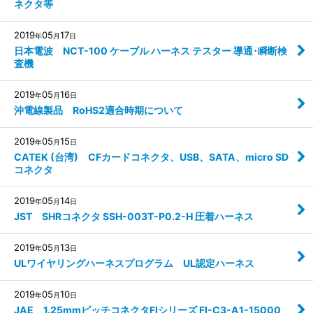
ネクタ等
2019
05
17
年
月
日
日本電波 NCT-100 ケーブル ハーネス テスター 導通･瞬断検
査機
2019
05
16
年
月
日
沖電線製品 RoHS2適合時期について
2019
05
15
年
月
日
CATEK (台湾) CFカードコネクタ、USB、SATA、micro SD
コネクタ
2019
05
14
年
月
日
JST SHRコネクタ SSH-003T-P0.2-H 圧着ハーネス
2019
05
13
年
月
日
ULワイヤリングハーネスプログラム UL認定ハーネス
2019
05
10
年
月
日
JAE 1.25mmピッチコネクタFIシリーズ FI-C3-A1-15000