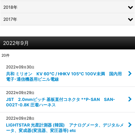
2018年
2017年
2022年9月
20
件
2022
09
30
年
月
日
共和 ミリオン KV 60℃ / HHKV 105℃ 100V未満 国内用
電子･通信機器用ビニル電線
2022
09
29
年
月
日
JST 2.0mmピッチ 基板直付コネクタ **P-SAN SAN-
002T-0.8K 圧着ハーネス
2022
09
28
年
月
日
LIGHTSTAR 光星計測器 (韓国) アナログメータ、デジタルメ
ータ、変成器(変流器、変圧器等) etc