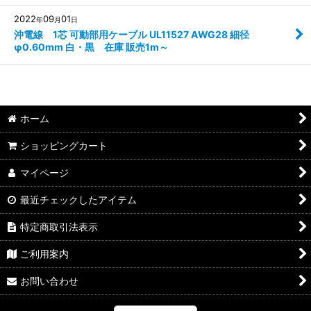
2022
09
01
年
月
日
沖電線 1芯 可動部用ケーブル UL11527 AWG28 細径
φ0.60mm 白・黒 在庫 販売1m～
ホーム
ショッピングカート
マイページ
最近チェックしたアイテム
特定商取引法表示
ご利用案内
お問い合わせ