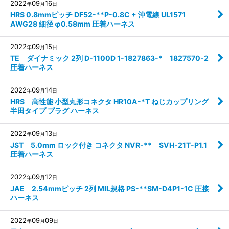
2022
09
16
年
月
日
HRS 0.8mmピッチ DF52-**P-0.8C + 沖電線 UL1571
AWG28 細径 φ0.58mm 圧着ハーネス
2022
09
15
年
月
日
TE ダイナミック 2列 D-1100D 1-1827863-* 1827570-2
圧着ハーネス
2022
09
14
年
月
日
HRS 高性能 小型丸形コネクタ HR10A-*T ねじカップリング
半田タイプ プラグ ハーネス
2022
09
13
年
月
日
JST 5.0mm ロック付き コネクタ NVR-** SVH-21T-P1.1
圧着ハーネス
2022
09
12
年
月
日
JAE 2.54mmピッチ 2列 MIL規格 PS-**SM-D4P1-1C 圧接
ハーネス
2022
09
09
年
月
日