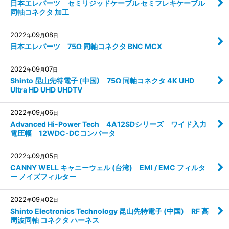
日本エレパーツ セミリジッドケーブル セミフレキケーブル
同軸コネクタ 加工
2022
09
08
年
月
日
日本エレパーツ 75Ω 同軸コネクタ BNC MCX
2022
09
07
年
月
日
Shinto 昆山先特電子 (中国) 75Ω 同軸コネクタ 4K UHD
Ultra HD UHD UHDTV
2022
09
06
年
月
日
Advanced Hi-Power Tech 4A12SDシリーズ ワイド入力
電圧幅 12WDC-DCコンバータ
2022
09
05
年
月
日
CANNY WELL キャニーウェル (台湾) EMI / EMC フィルタ
ー ノイズフィルター
2022
09
02
年
月
日
Shinto Electronics Technology 昆山先特電子 (中国) RF 高
周波同軸 コネクタ ハーネス