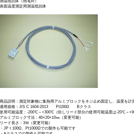
測温抵抗体（熱電対）
表面温度測定用測温抵抗体
商品説明：測定対象物に集熱用アルミブロックをネジ止め固定し、温度を計
適用規格：JIS C 1604-2013 Pt100Ω Bクラス
使用可能温度：-200℃～+300℃（但しリード部分の使用可能温度は-20℃～+
アルミブロック寸法：40×20×10㎜（変更可能）
リード長さ：3Ｍ（変更可能）
・JPｔ100Ω、Pt1000Ωでの製作も可能です
・Aクラスでの製作も可能です。