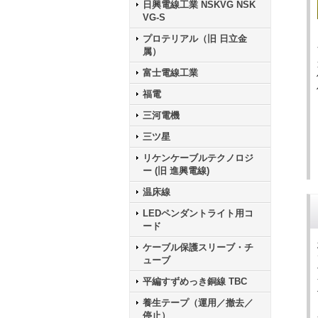
日興電線工業 NSKVG NSK
VG-S
プロテリアル（旧 日立金
属）
富士電線工業
福電
三河電機
三ツ星
リケンケーブルテクノロジ
ー (旧 進興電線)
温床線
LEDペンダントライト用コ
ード
ケーブル保護スリーブ・チ
ューブ
平編すずめっき銅線 TBC
養生テープ（運用／撤去／
停止）