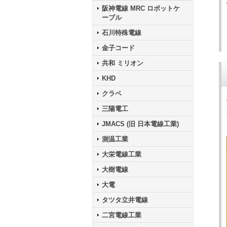
阪神電線 MRC ロボットケ
ーブル
石川特殊電線
金子コード
共和 ミリオン
KHD
クラベ
三陽電工
JMACS (旧 日本電線工業)
測温工業
大栄電線工業
大樹電線
大電
タツタ立井電線
二宮電線工業