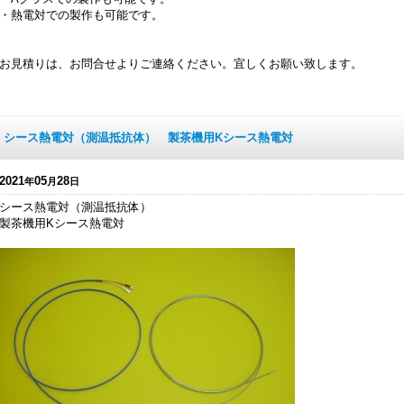
・熱電対での製作も可能です。
お見積りは、お問合せよりご連絡ください。宜しくお願い致します。
シース熱電対（測温抵抗体） 製茶機用Kシース熱電対
2021
05
28
年
月
日
シース熱電対（測温抵抗体）
製茶機用Kシース熱電対