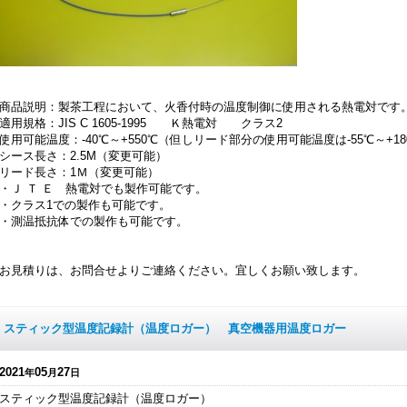
商品説明：製茶工程において、火香付時の温度制御に使用される熱電対です
適用規格：JIS C 1605-1995 Ｋ熱電対 クラス2
使用可能温度：-40℃～+550℃（但しリード部分の使用可能温度は-55℃～+1
シース長さ：2.5M（変更可能）
リード長さ：1Ｍ（変更可能）
・Ｊ Ｔ Ｅ 熱電対でも製作可能です。
・クラス1での製作も可能です。
・測温抵抗体での製作も可能です。
お見積りは、お問合せよりご連絡ください。宜しくお願い致します。
スティック型温度記録計（温度ロガー） 真空機器用温度ロガー
2021
05
27
年
月
日
スティック型温度記録計（温度ロガー）