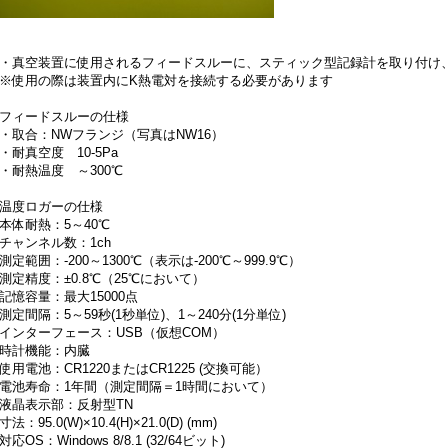
・真空装置に使用されるフィードスルーに、スティック型記録計を取り付け
※使用の際は装置内にK熱電対を接続する必要があります
フィードスルーの仕様
・取合：NWフランジ（写真はNW16）
・耐真空度 10-5Pa
・耐熱温度 ～300℃
温度ロガーの仕様
本体耐熱：5～40℃
チャンネル数：1ch
測定範囲：-200～1300℃（表示は-200℃～999.9℃）
測定精度：±0.8℃（25℃において）
記憶容量：最大15000点
測定間隔：5～59秒(1秒単位)、1～240分(1分単位)
インターフェース：USB（仮想COM）
時計機能：内臓
使用電池：CR1220またはCR1225 (交換可能）
電池寿命：1年間（測定間隔＝1時間において）
液晶表示部：反射型TN
寸法：95.0(W)×10.4(H)×21.0(D) (mm)
対応OS：Windows 8/8.1 (32/64ビット)