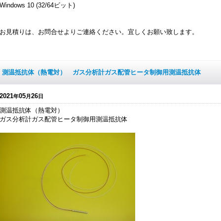
Windows 10 (32/64ビット)
お見積りは、お問合せよりご連絡ください。宜しくお願い致します。
測温抵抗体（熱電対） ガス分析計ガス配管ヒータ制御用測温抵抗体
2021
05
26
年
月
日
測温抵抗体（熱電対）
ガス分析計ガス配管ヒータ制御用測温抵抗体