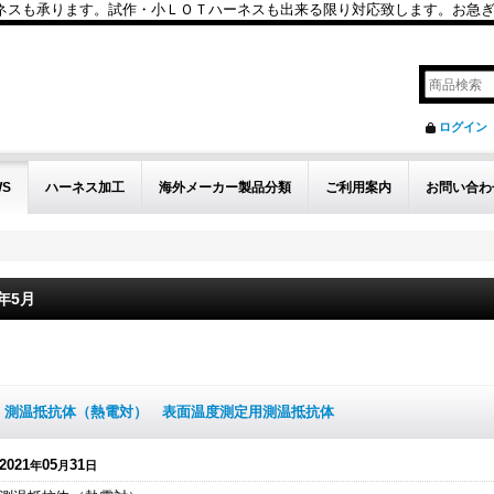
も承ります。試作・小ＬＯＴハーネスも出来る限り対応致します。お急ぎのお問い
ログイン
WS
ハーネス加工
海外メーカー製品分類
ご利用案内
お問い合わ
1年5月
件
測温抵抗体（熱電対） 表面温度測定用測温抵抗体
2021
05
31
年
月
日