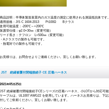
商品説明：半導体製造装置内のガス温度の測定に使用される測温抵抗体です
適用規格：JIS C 1604-2013 Pt100Ω Bクラス
使用可能温度：-200℃～+200℃
保護管仕様：φ2.0×30㎜（変更可能）
リード長さ：テフロン L=500㎜（変更可能）
・Aクラスでの製作も可能です。
・熱電対での製作も可能です。
お見積りは、お問合せよりご連絡ください。宜しくお願い致します。
JST 絶縁被覆付閉端接続子 CE 圧着ハーネス
2021
05
25
年
月
日
JST 絶縁被覆付閉端接続子CEシリーズの圧着ハーネス、小LOTから対応可能です
ケーブルは、UL1007 AWG22 を使用しています。ハーネスお見積りは、
付してご依頼ください。宜しくお願い致します。
◇メーカーサイト