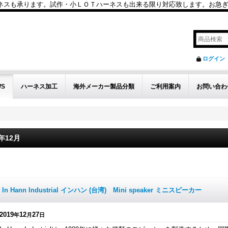
も承ります。試作・小ＬＯＴハーネスも出来る限り対応致します。お急ぎのお問い
ログイン
WS
ハーネス加工
海外メーカー製品分類
ご利用案内
お問い合わ
9年12月
件
In Hann Industrial インハン (台湾) Mini speaker ミニスピーカー
2019
12
27
年
月
日