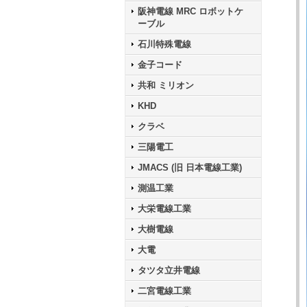
阪神電線 MRC ロボットケ
ーブル
石川特殊電線
金子コード
共和 ミリオン
KHD
クラベ
三陽電工
JMACS (旧 日本電線工業)
測温工業
大栄電線工業
大樹電線
大電
タツタ立井電線
二宮電線工業