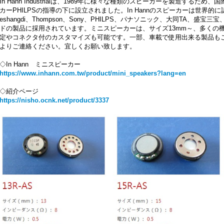
In Hann Industrialは、1989年に様々な種類のスピーカーを製造する
カーPHILPSの指導の下に設立されました。In Hannのスピーカーは世界
eshangdi、Thompson、Sony、PHILPS、パナソニック、大同TA、盛宝
ドの製品に採用されています。ミニスピーカーは、サイズ13mm～、多くの
定やコネクタ付のカスタマイズも可能です。一部、車載で使用出来る製品も
よりご連絡ください。宜しくお願い致します。
◇In Hann ミニスピーカー
https://www.inhann.com.tw/product/mini_speakers?lang=en
◇紹介ページ
https://nisho.ocnk.net/product/3337