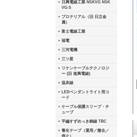
日興電線工業 NSKVG NSK
VG-S
プロテリアル（旧 日立金
属）
富士電線工業
福電
三河電機
三ツ星
リケンケーブルテクノロジ
ー (旧 進興電線)
温床線
LEDペンダントライト用コ
ード
ケーブル保護スリーブ・チ
ューブ
平編すずめっき銅線 TBC
養生テープ（運用／撤去／
停止）