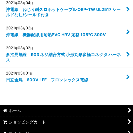
2021
03
04
年
月
日
沖電線 ねじり耐久ロボットケーブル ORP-TW UL2517 シー
ルドなし/シールド付き
2021
03
03
年
月
日
沖電線 機器配線用耐熱PVC HRV 定格 105℃ 300V
2021
03
02
年
月
日
多治見無線 R03 ネジ結合方式 小形丸形多極コネクタ ハーネ
ス
2021
03
01
年
月
日
日立金属 600V LFF フロンレックス電線
ホーム
ショッピングカート