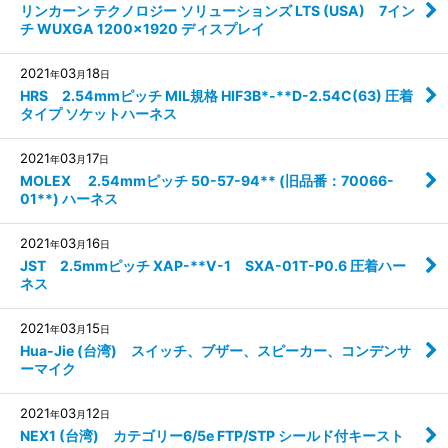
リンカーン テクノロジー ソリューションズ LTS (USA) 7イン
チ WUXGA 1200x1920 ディスプレイ
2021
03
18
年
月
日
HRS 2.54mmピッチ MIL規格 HIF3B*-**D-2.54C(63) 圧着
タイプ ソケットハーネス
2021
03
17
年
月
日
MOLEX 2.54mmピッチ 50-57-94** (旧品番：70066-
01**) ハーネス
2021
03
16
年
月
日
JST 2.5mmピッチ XAP-**V-1 SXA-01T-P0.6 圧着ハー
ネス
2021
03
15
年
月
日
Hua-Jie (台湾) スイッチ、ブザー、スピーカー、コンデンサ
ーマイク
2021
03
12
年
月
日
NEX1 (台湾) カテゴリー6/5e FTP/STP シールド付キースト