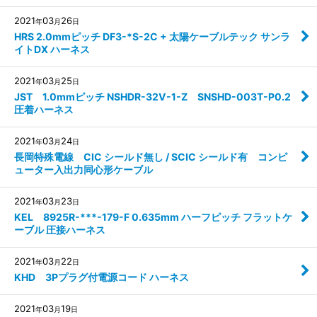
2021
03
26
年
月
日
HRS 2.0mmピッチ DF3-*S-2C + 太陽ケーブルテック サンラ
イトDX ハーネス
2021
03
25
年
月
日
JST 1.0mmピッチ NSHDR-32V-1-Z SNSHD-003T-P0.2
圧着ハーネス
2021
03
24
年
月
日
長岡特殊電線 CIC シールド無し / SCIC シールド有 コンピ
ューター入出力同心形ケーブル
2021
03
23
年
月
日
KEL 8925R-***-179-F 0.635mm ハーフピッチ フラットケ
ーブル 圧接ハーネス
2021
03
22
年
月
日
KHD 3Pプラグ付電源コード ハーネス
2021
03
19
年
月
日