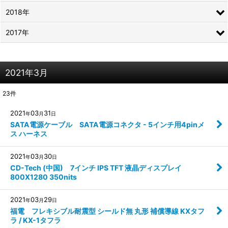
2018年
2017年
2021年3月
23
件
2021
03
31
年
月
日
SATA電源ケーブル SATA電源コネクタ - 5インチ用4pinメ
ス ハーネス
2021
03
30
年
月
日
CD-Tech (中国) 7インチ IPS TFT 液晶ディスプレイ
800X1280 350nits
2021
03
29
年
月
日
福電 フレキシブル耐震型 シールド無 丸形 補償導線 KXタフ
ラ / KX-1タフラ