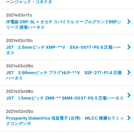
ーンジャック・コネクタ
2021
03
11
年
月
日
沖電線 ORP-SL + タカチ スパイラル ケーブルグランドRSPシ
リーズ 接着ハーネス
2021
03
10
年
月
日
JST 2.5mmピッチ XMP-**V SXA-001T-P0.6 圧着ハー
ネス
2021
03
09
年
月
日
JST 3.96mmピッチ プラグ HLP-**V SSF-21T-P1.4 圧着
ハーネス
2021
03
08
年
月
日
JST 1.5mmピッチ ZMR-** SMM-003T-P0.5 圧着ハーネス
2021
03
05
年
月
日
Prosperity Dielectrics 信昌電子 (台湾) MLCC 積層セラミッ
クコンデンサ