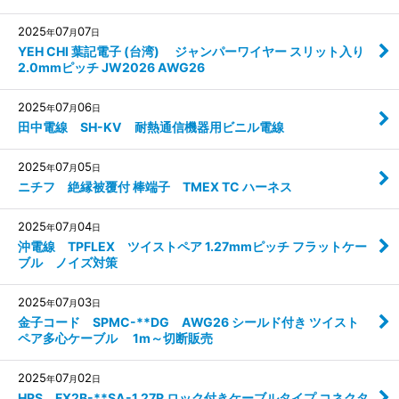
2025
07
07
年
月
日
YEH CHI 葉記電子 (台湾) ジャンパーワイヤー スリット入り
2.0mmピッチ JW2026 AWG26
2025
07
06
年
月
日
田中電線 SH-KV 耐熱通信機器用ビニル電線
2025
07
05
年
月
日
ニチフ 絶縁被覆付 棒端子 TMEX TC ハーネス
2025
07
04
年
月
日
沖電線 TPFLEX ツイストペア 1.27mmピッチ フラットケー
ブル ノイズ対策
2025
07
03
年
月
日
金子コード SPMC-**DG AWG26 シールド付き ツイスト
ペア多心ケーブル 1m～切断販売
2025
07
02
年
月
日
HRS FX2B-**SA-1.27R ロック付きケーブルタイプ コネクタ