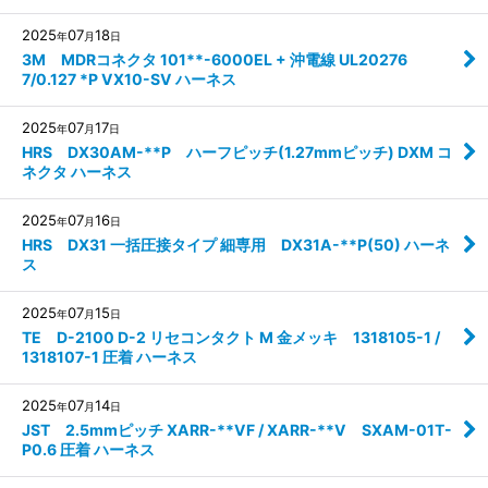
2025
07
18
年
月
日
3M MDRコネクタ 101**-6000EL + 沖電線 UL20276
7/0.127 *P VX10-SV ハーネス
2025
07
17
年
月
日
HRS DX30AM-**P ハーフピッチ(1.27mmピッチ) DXM コ
ネクタ ハーネス
2025
07
16
年
月
日
HRS DX31 一括圧接タイプ 細専用 DX31A-**P(50) ハーネ
ス
2025
07
15
年
月
日
TE D-2100 D-2 リセコンタクト M 金メッキ 1318105-1 /
1318107-1 圧着 ハーネス
2025
07
14
年
月
日
JST 2.5mmピッチ XARR-**VF / XARR-**V SXAM-01T-
P0.6 圧着 ハーネス