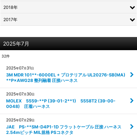
2018年
2017年
2025年7月
32
件
2025
07
31
年
月
日
3M MDR 101**-6000EL + プロテリアル UL20276-SB(MA)
**P×AWG28 整列融着 圧接ハーネス
2025
07
30
年
月
日
MOLEX 5559-**P (39-01-2**1) 5558T2 (39-00-
0048) 圧着ハーネス
2025
07
29
年
月
日
JAE PS-**SM-D4P1-1D フラットケーブル 圧接 ハーネス
2.54mピッチ MIL規格 PSコネクタ