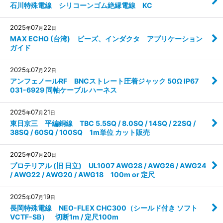
石川特殊電線 シリコーンゴム絶縁電線 KC
2025
07
22
年
月
日
MAX ECHO (台湾) ビーズ、インダクタ アプリケーション
ガイド
2025
07
22
年
月
日
アンフェノールRF BNCストレート圧着ジャック 50Ω IP67
031-6929 同軸ケーブル ハーネス
2025
07
21
年
月
日
東日京三 平編銅線 TBC 5.5SQ / 8.0SQ / 14SQ / 22SQ /
38SQ / 60SQ / 100SQ 1m単位 カット販売
2025
07
20
年
月
日
プロテリアル (旧 日立) UL1007 AWG28 / AWG26 / AWG24
/ AWG22 / AWG20 / AWG18 100m or 定尺
2025
07
19
年
月
日
長岡特殊電線 NEO-FLEX CHC300（シールド付き ソフト
VCTF-SB） 切断1m / 定尺100m