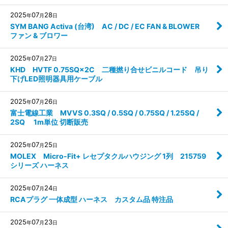
2025
07
28
年
月
日
SYM BANG Activa (台湾) AC / DC / EC FAN & BLOWER
ファン & ブロワー
2025
07
27
年
月
日
KHD HVTF 0.75SQ×2C 二種撚り合せビニルコード 吊り
下げLED照明器具用ケーブル
2025
07
26
年
月
日
富士電線工業 MVVS 0.3SQ / 0.5SQ / 0.75SQ / 1.25SQ /
2SQ 1m単位 切断販売
2025
07
25
年
月
日
MOLEX Micro-Fit+ レセプタクルハウジング 1列 215759
シリーズ ハーネス
2025
07
24
年
月
日
RCAプラグ 一体成型 ハーネス カスタム品 特注品
2025
07
23
年
月
日