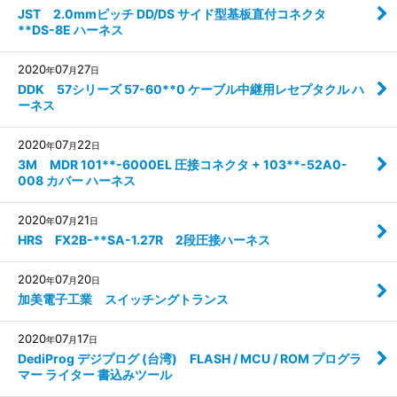
JST 2.0mmピッチ DD/DS サイド型基板直付コネクタ
**DS-8E ハーネス
2020
07
27
年
月
日
DDK 57シリーズ 57-60**0 ケーブル中継用レセプタクル ハ
ーネス
2020
07
22
年
月
日
3M MDR 101**-6000EL 圧接コネクタ + 103**-52A0-
008 カバー ハーネス
2020
07
21
年
月
日
HRS FX2B-**SA-1.27R 2段圧接ハーネス
2020
07
20
年
月
日
加美電子工業 スイッチングトランス
2020
07
17
年
月
日
DediProg デジプログ (台湾) FLASH / MCU / ROM プログラ
マー ライター 書込みツール