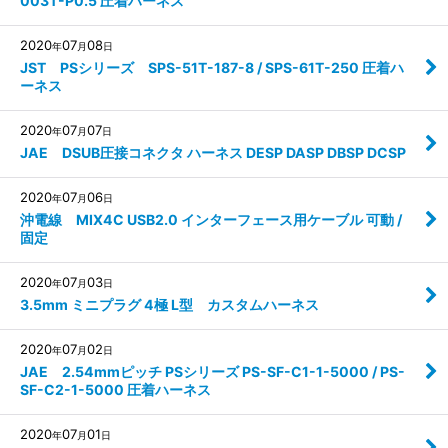
003T-P0.5 圧着ハーネス
2020
07
08
年
月
日
JST PSシリーズ SPS-51T-187-8 / SPS-61T-250 圧着ハ
ーネス
2020
07
07
年
月
日
JAE DSUB圧接コネクタ ハーネス DESP DASP DBSP DCSP
2020
07
06
年
月
日
沖電線 MIX4C USB2.0 インターフェース用ケーブル 可動 /
固定
2020
07
03
年
月
日
3.5mm ミニプラグ 4極 L型 カスタムハーネス
2020
07
02
年
月
日
JAE 2.54mmピッチ PSシリーズ PS-SF-C1-1-5000 / PS-
SF-C2-1-5000 圧着ハーネス
2020
07
01
年
月
日