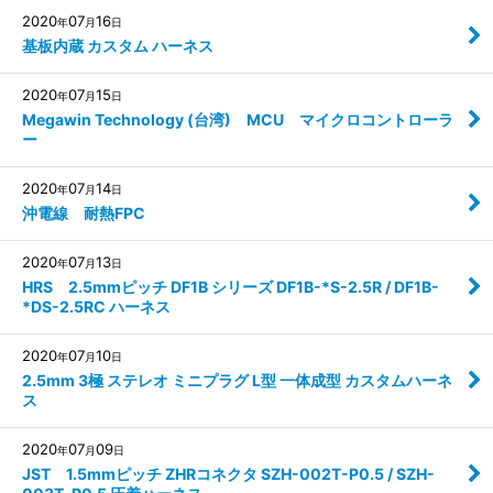
2020
07
16
年
月
日
基板内蔵 カスタム ハーネス
2020
07
15
年
月
日
Megawin Technology (台湾) MCU マイクロコントローラ
ー
2020
07
14
年
月
日
沖電線 耐熱FPC
2020
07
13
年
月
日
HRS 2.5mmピッチ DF1B シリーズ DF1B-*S-2.5R / DF1B-
*DS-2.5RC ハーネス
2020
07
10
年
月
日
2.5mm 3極 ステレオ ミニプラグ L型 一体成型 カスタムハーネ
ス
2020
07
09
年
月
日
JST 1.5mmピッチ ZHRコネクタ SZH-002T-P0.5 / SZH-