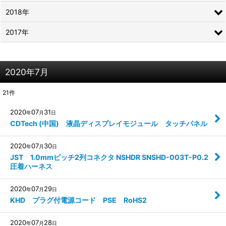
2018年
2017年
2020年7月
21
件
2020
07
31
年
月
日
CDTech (中国) 液晶ディスプレイモジュール タッチパネル
2020
07
30
年
月
日
JST 1.0mmピッチ2列コネクタ NSHDR SNSHD-003T-P0.2
圧着ハーネス
2020
07
29
年
月
日
KHD プラグ付電源コード PSE RoHS2
2020
07
28
年
月
日