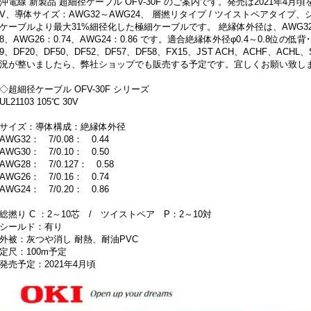
沖電線 新製品 超細径ケーブル OFV-30F のご案内です。発売は2021年4月頃を予定
V、導体サイズ：AWG32～AWG24、 層撚リタイプ / ツイストペアタイプ
ケーブルより最大31%細径化した極細ケーブルです。 絶縁体外径は、AWG32：0.4
8、AWG26：0.74、AWG24：0.86 です。適合絶縁体外径φ0.4～0.8位の
9、DF20、DF50、DF52、DF57、DF58、FX15、JST ACH、ACHF、ACH
況が整いましたら、弊社ショップでも販売する予定です。宜しくお願い致し
◇超細径ケーブル OFV-30F シリーズ
UL21103 105℃ 30V
サイズ：導体構成：絶縁体外径
AWG32： 7/0.08： 0.44
AWG30： 7/0.10： 0.50
AWG28： 7/0.127： 0.58
AWG26： 7/0.16： 0.74
AWG24： 7/0.20： 0.86
総撚り C ：2～10芯 / ツイストペア P：2～10対
シールド：有り
外被：灰つや消し 耐熱、耐油PVC
定尺：100m予定
発売予定：2021年4月頃