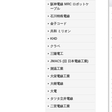
阪神電線 MRC ロボットケ
ーブル
石川特殊電線
金子コード
共和 ミリオン
KHD
クラベ
三陽電工
JMACS (旧 日本電線工業)
測温工業
大栄電線工業
大樹電線
大電
タツタ立井電線
二宮電線工業