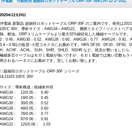
沖電線 可動部用 超細径ロボットケーブル ORP-30F AWG34~22 2~20芯
2020
12
24
年
月
日
沖電線 新製品 超細径ロボットケーブル ORP-30F のご案内です。発売は2021
105℃ 30V、導体サイズ：AWG34～AWG22、 層撚リタイプ / ツイスト
熱、耐油。ORPスリムケーブルより最大32%細径化した極細ケーブルです。 絶縁
2：0.45、AWG30：0.52、AWG28：0.60、AWG26：0.77、AWG24：0.9
0.4～0.8位の低背･小型コネクタにお薦めです。HRS DF19、DF20、DF50、DF5
H、ACHF、ACHL、SUH、SHR、SHLD、NSHR など。状況が整いま
極細多芯ケーブルはモガミ電線が強いですが、モガミ電線では無い芯数もラ
用されるハーネスにお薦めです。宜しくお願い致します。
◇超細径ロボットケーブル ORP-30F シリーズ
UL21103 105℃ 30V
サイズ：導体構成：絶縁体外径
AWG34： 12/0.05： 0.40
AWG32： 19/0.05： 0.45
AWG30： 30/0.05： 0.52
AWG28： 49/0.05： 0.60
AWG26： 78/0.05： 0.77
AWG24： 87/0.06： 0.91
AWG22： 125/0.06： 1.03