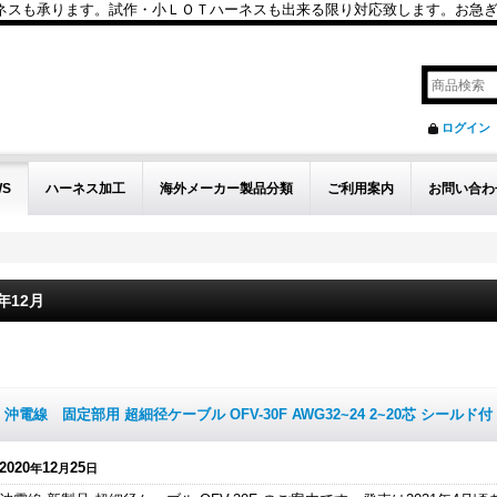
も承ります。試作・小ＬＯＴハーネスも出来る限り対応致します。お急ぎのお問い
ログイン
WS
ハーネス加工
海外メーカー製品分類
ご利用案内
お問い合わ
0年12月
件
沖電線 固定部用 超細径ケーブル OFV-30F AWG32~24 2~20芯 シールド付
2020
12
25
年
月
日