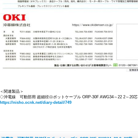
＜関連製品＞
◇沖電線 可動部用 超細径ロボットケーブル ORP-30F AWG34～22 2～20芯
https://nisho.ocnk.net/diary-detail/749