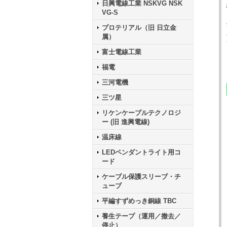
日興電線工業 NSKVG NSK
VG-S
プロテリアル（旧 日立金
属）
富士電線工業
福電
三河電機
三ツ星
リケンケーブルテクノロジ
ー (旧 進興電線)
温床線
LEDペンダントライト用コ
ード
ケーブル保護スリーブ・チ
ューブ
平編すずめっき銅線 TBC
養生テープ（運用／撤去／
停止）