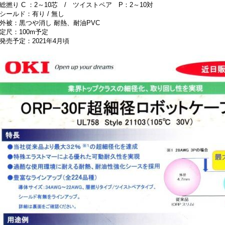
総撚り C ：2～10芯 / ツイストペア P：2～10対
シールド：有り / 無し
外被：黒つや消し 耐熱、耐油PVC
定尺：100m予定
発売予定：2021年4月頃